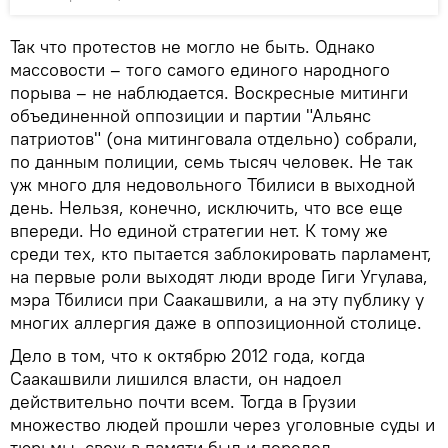
Так что протестов не могло не быть. Однако
массовости – того самого единого народного
порыва – не наблюдается. Воскресные митинги
объединенной оппозиции и партии "Альянс
патриотов" (она митинговала отдельно) собрали,
по данным полиции, семь тысяч человек. Не так
уж много для недовольного Тбилиси в выходной
день. Нельзя, конечно, исключить, что все еще
впереди. Но единой стратегии нет. К тому же
среди тех, кто пытается заблокировать парламент,
на первые роли выходят люди вроде Гиги Угулава,
мэра Тбилиси при Саакашвили, а на эту публику у
многих аллергия даже в оппозиционной столице.
Дело в том, что к октябрю 2012 года, когда
Саакашвили лишился власти, он надоел
действительно почти всем. Тогда в Грузии
множество людей прошли через уголовные суды и
тюрьмы, свеж в памяти был и передел