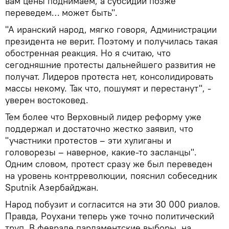
вам цены поднимаем, а субсидии позже
переведем… может быть".
"А иранский народ, мягко говоря, Администрации
президента не верит. Поэтому и получилась такая
обостренная реакция. Но я считаю, что
сегодняшние протесты дальнейшего развития не
получат. Лидеров протеста нет, консолидировать
массы некому. Так что, пошумят и перестанут", -
уверен востоковед.
Тем более что Верховный лидер реформу уже
поддержал и достаточно жестко заявил, что
"участники протестов – эти хулиганы и
головорезы – наверное, какие-то засланцы".
Одним словом, протест сразу же был переведен
на уровень контрреволюции, пояснил собеседник
Sputnik Азербайджан.
Народ побузит и согласится на эти 30 000 риалов.
Правда, Роухани теперь уже точно политический
труп. В феврале парламентские выборы, на