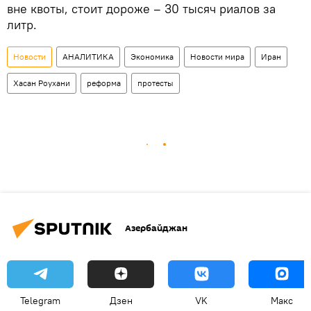
вне квоты, стоит дороже – 30 тысяч риалов за
литр.
Новости
АНАЛИТИКА
Экономика
Новости мира
Иран
Хасан Роухани
реформа
протесты
Азербайджан
Telegram
Дзен
VK
Макс