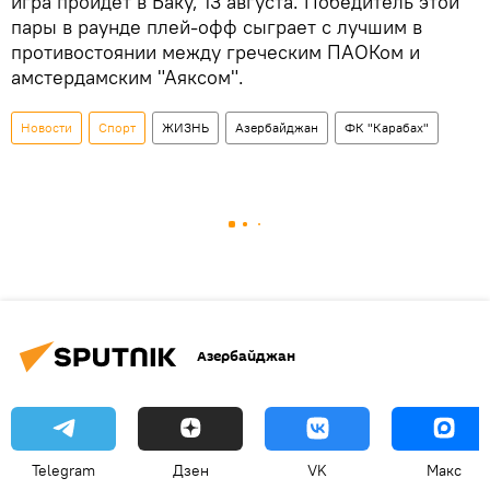
игра пройдет в Баку, 13 августа. Победитель этой
пары в раунде плей-офф сыграет с лучшим в
противостоянии между греческим ПАОКом и
амстердамским "Аяксом".
Новости
Спорт
ЖИЗНЬ
Азербайджан
ФК "Карабах"
Азербайджан
Telegram
Дзен
VK
Макс