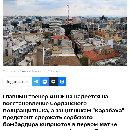
CC BY 2.0
/
Aapo Haapanen
/
Nicosia
Подписаться
Главный тренер АПОЕЛа надеется на
восстановление иорданского
полузащитника, а защитникам "Карабаха"
предстоит сдержать сербского
бомбардира киприотов в первом матче