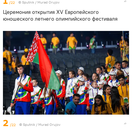
1
/22
©
Sputnik / Murad Orujov
Церемония открытия XV Европейского
юношеского летнего олимпийского фестиваля
2
/22
©
Sputnik / Murad Orujov