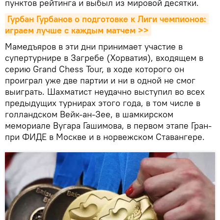
пунктов рейтинга и выбыл из мировой десятки.
Гурбан Гурбанов о подготовке к Лиги чемпионов: 
играем лучше с каждым матчем >>
Мамедъяров в эти дни принимает участие в
супертурнире в Загребе (Хорватия), входящем в
серию Grand Chess Tour, в ходе которого он
проиграл уже две партии и ни в одной не смог
выиграть. Шахматист неудачно выступил во всех
предыдущих турнирах этого года, в том числе в
голландском Вейк-ан-Зее, в шамкирском
мемориале Вугара Гашимова, в первом этапе Гран-
при ФИДЕ в Москве и в норвежском Ставангере.