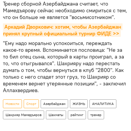
Тренер сборной Азербайджана считает, что
Мамедъярову сейчас необходимо смириться с тем,
что он больше не является "восьмисотником".
Аркадий Дворкович: хотим, чтобы Азербайджан 
принял крупный официальный турнир ФИДЕ >>
"Ему надо морально успокоиться, переждать
какое-то время. Вспоминается пословица: "Не за
то бил отец сына, который в карты проиграл, а за
то, что отыгрывался". Шахрияру надо перестать
думать о том, чтобы вернуться в клуб "2800". Как
только с него спадет этот груз, то Шахрияр со
временем вернет утерянные позиции", - заключил
Аллахвердиев.
Новости
Спорт
Азербайджан
ЖИЗНЬ
АНАЛИТИКА
Шахрияр Мамедъяров
Шахматы
рейтинг
тренер