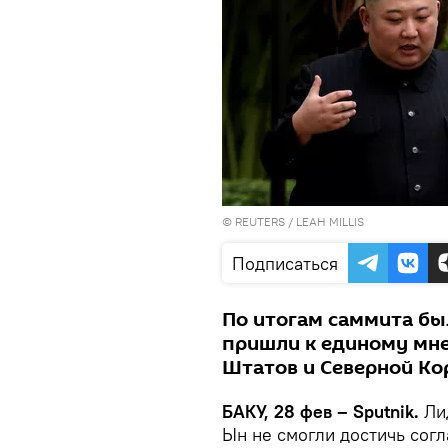
©
REUTERS
/ LEAH MILLIS
Подписаться
По итогам саммита был
пришли к единому мн
Штатов и Северной Ко
БАКУ, 28 фев – Sputnik.
Ли
Ын не смогли достичь сог