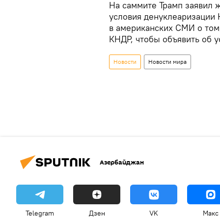
На саммите Трамп заявил ж
условия денуклеаризации 
в американских СМИ о том,
КНДР, чтобы объявить об у
Новости
Новости мира
Азербайджан
Telegram
Дзен
VK
Макс