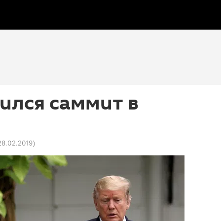
ился саммит в
 28.02.2019
)