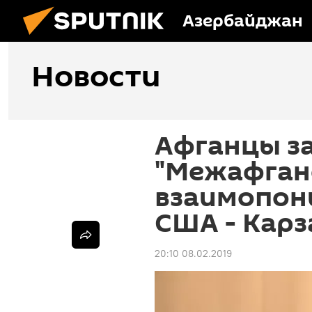
Азербайджан
Новости
Афганцы з
"Межафган
взаимопон
США - Карз
20:10 08.02.2019