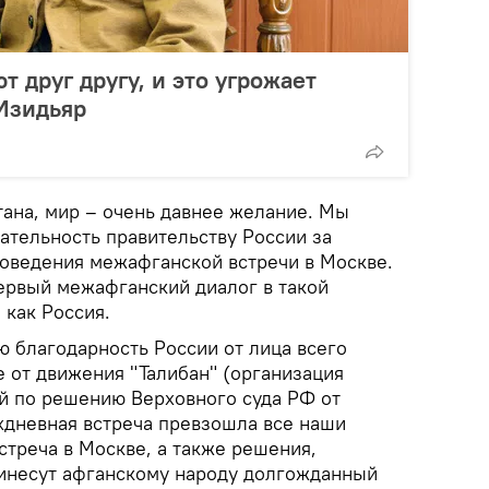
 друг другу, и это угрожает
 Изидьяр
тана, мир – очень давнее желание. Мы
тельность правительству России за
роведения межафганской встречи в Москве.
первый межафганский диалог в такой
 как Россия.
 благодарность России от лица всего
е от движения "Талибан" (организация
й по решению Верховного суда РФ от
вухдневная встреча превзошла все наши
стреча в Москве, а также решения,
ринесут афганскому народу долгожданный