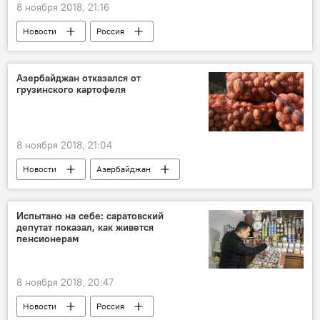
8 ноября 2018, 21:16
Новости
Россия
Проект SputnikPro в Азербайджане
Азербайджан отказался от
грузинского картофеля
8 ноября 2018, 21:04
Новости
Азербайджан
Новости мира
Экономика
Картофель
Отказ
Испытано на себе: саратовский
депутат показал, как живется
пенсионерам
8 ноября 2018, 20:47
Новости
Россия