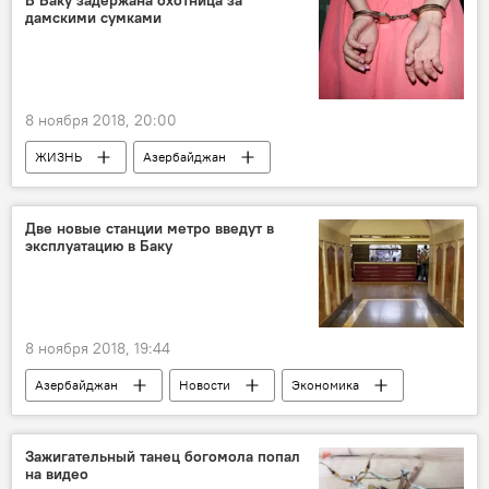
В Баку задержана охотница за
дамскими сумками
8 ноября 2018, 20:00
ЖИЗНЬ
Азербайджан
Происшествия
Новости
охотница
сумка
задержание
Две новые станции метро введут в
эксплуатацию в Баку
8 ноября 2018, 19:44
Азербайджан
Новости
Экономика
метро
Станции метро
Сдача в эксплуатацию
Зажигательный танец богомола попал
на видео