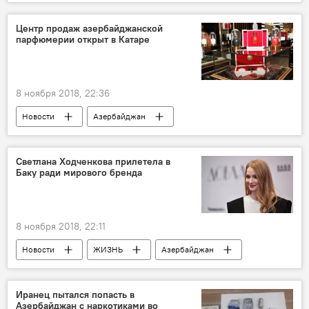
Центр продаж азербайджанской
парфюмерии открыт в Катаре
8 ноября 2018, 22:36
Новости
Азербайджан
Новости мира
Экономика
Светлана Ходченкова прилетела в
Баку ради мирового бренда
8 ноября 2018, 22:11
Новости
ЖИЗНЬ
Азербайджан
Россия
Светлана Ходченкова
мировой бренд
Баку
Иранец пытался попасть в
Азербайджан с наркотиками во