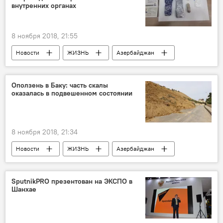
внутренних органах
8 ноября 2018, 21:55
Новости
ЖИЗНЬ
Азербайджан
Происшествия
Иранец
наркотики
Место
Граница
пограничники
Оползень в Баку: часть скалы
оказалась в подвешенном состоянии
8 ноября 2018, 21:34
Новости
ЖИЗНЬ
Азербайджан
Происшествия
Состояние
оползень
скала
SputnikPRO презентован на ЭКСПО в
Шанхае