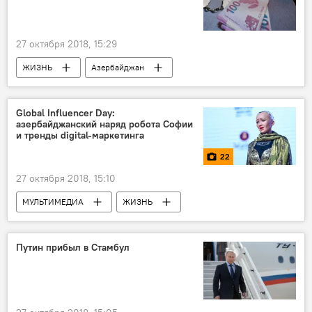
27 октября 2018, 15:29
ЖИЗНЬ
Азербайджан
Происшествия
Новости
СГБ АР
главный редактор
Global Influencer Day:
азербайджанский наряд робота Софии
и тренды digital-маркетинга
22
27 октября 2018, 15:10
МУЛЬТИМЕДИА
ЖИЗНЬ
Азербайджан
Фото
ТЕХНОЛОГИИ
Новости
Робот
София
Путин прибыл в Стамбул
Global Influencer Day