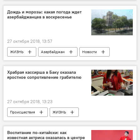
Дождь и морозы: какая погода ждет
азербайджанцев в воскресенье
27 октября 2018, 13:57
ЖИЗНЬ
Азербайджан
Новости
Прогноз погоды
Храбрая кассирша в Баку оказала
яростное сопротивление грабителю
27 октября 2018, 13:23
Происшествия
ЖИЗНЬ
Азербайджан
Новости
Баку
Ограбление
Воспитание по-китайски: как
известная актриса оказалась в центре