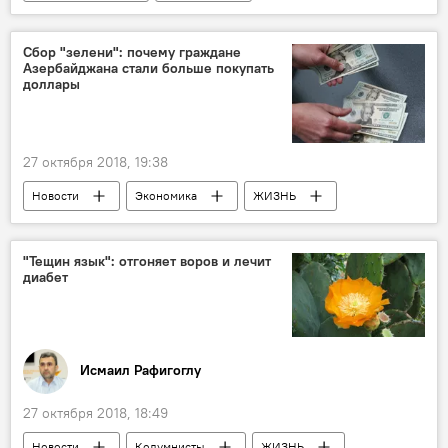
ТЕХНОЛОГИИ
ЖИЗНЬ
Лейла Алиева
Сбор "зелени": почему граждане
Азербайджана стали больше покупать
доллары
27 октября 2018, 19:38
Новости
Экономика
ЖИЗНЬ
Азербайджан
Доллары
"Тещин язык": отгоняет воров и лечит
диабет
Исмаил Рафигоглу
27 октября 2018, 18:49
Новости
Колумнисты
ЖИЗНЬ