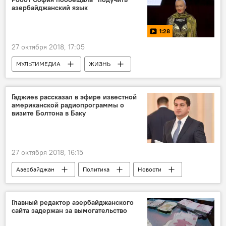
азербайджанский язык
1:28
27 октября 2018, 17:05
МУЛЬТИМЕДИА
ЖИЗНЬ
Азербайджан
ТЕХНОЛОГИИ
Видео
Новости
Гаджиев рассказал в эфире известной
американской радиопрограммы о
визите Болтона в Баку
27 октября 2018, 16:15
Азербайджан
Политика
Новости
Хикмет Гаджиев
Джон Болтон
визит
Главный редактор азербайджанского
сайта задержан за вымогательство