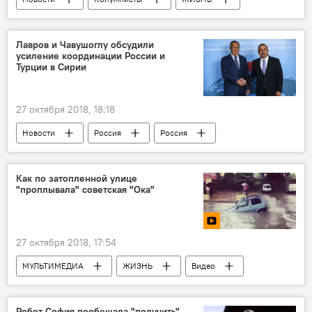
Лавров и Чавушоглу обсудили
усиление координации России и
Турции в Сирии
27 октября 2018, 18:18
Новости
Россия
Россия
Турция
Сирия
Сергей Лавров
Мевлют Чавушоглу
Как по затопленной улице
"проплывала" советская "Ока"
27 октября 2018, 17:54
МУЛЬТИМЕДИА
ЖИЗНЬ
Видео
Новости
Россия
Робот София пообещала "подучить"