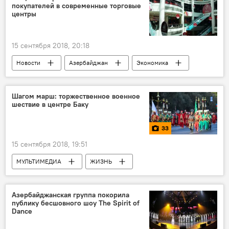
покупателей в современные торговые
центры
15 сентября 2018, 20:18
Новости
Азербайджан
Экономика
Шагом марш: торжественное военное
шествие в центре Баку
33
15 сентября 2018, 19:51
МУЛЬТИМЕДИА
ЖИЗНЬ
Азербайджан
Фото
Новости
100-летие освобождения Баку
Азербайджанская группа покорила
публику бесшовного шоу The Spirit of
Dance