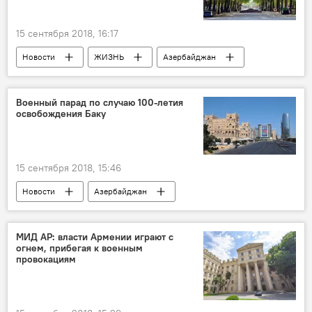
15 сентября 2018, 16:17
Новости
ЖИЗНЬ
Азербайджан
прогноз
синоптики
метеочувствительные люди
Военный парад по случаю 100-летия
освобождения Баку
15 сентября 2018, 15:46
Новости
Азербайджан
100-летие освобождения Баку
МИД АР: власти Армении играют с
огнем, прибегая к военным
провокациям