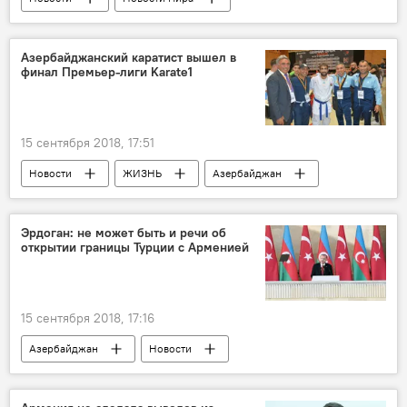
Азербайджанский каратист вышел в
финал Премьер-лиги Karate1
15 сентября 2018, 17:51
Новости
ЖИЗНЬ
Азербайджан
Спорт
Эрдоган: не может быть и речи об
открытии границы Турции с Арменией
15 сентября 2018, 17:16
Азербайджан
Новости
Новости мира
100-летие освобождения Баку