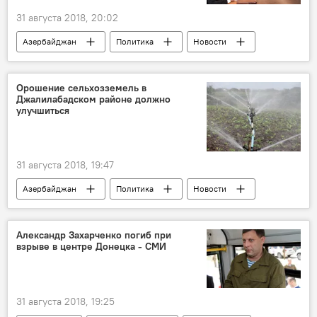
31 августа 2018, 20:02
Азербайджан
Политика
Новости
Новости мира
Орошение сельхозземель в
Джалилабадском районе должно
улучшиться
31 августа 2018, 19:47
Азербайджан
Политика
Новости
Экономика
Джалилабадский район
Орошение
земли
район
Александр Захарченко погиб при
взрыве в центре Донецка - СМИ
31 августа 2018, 19:25