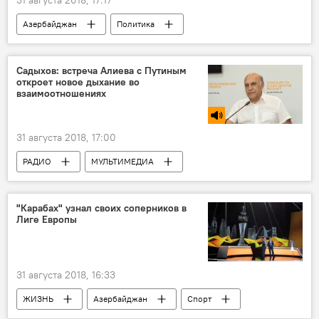
31 августа 2018, 17:17
Азербайджан
Политика
Пресс-центр
Новости
Россия
Сочи
Ильхам Алиев
Садыхов: встреча Алиева с Путиным
откроет новое дыхание во
Владимир Путин
визит
взаимоотношениях
31 августа 2018, 17:00
РАДИО
МУЛЬТИМЕДИА
Азербайджан
Политика
Новости
Пресс-центр
"Карабах" узнал своих соперников в
Лиге Европы
31 августа 2018, 16:33
ЖИЗНЬ
Азербайджан
Спорт