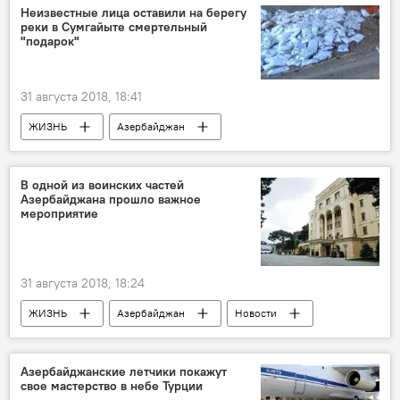
Олег Дмитриев
Лига Европы
Неизвестные лица оставили на берегу
реки в Сумгайыте смертельный
сокровищница
Гол
"подарок"
31 августа 2018, 18:41
ЖИЗНЬ
Азербайджан
Происшествия
Новости
Сумгайыт
неизвестные
Река
подарок
В одной из воинских частей
Азербайджана прошло важное
смерть
мероприятие
31 августа 2018, 18:24
ЖИЗНЬ
Азербайджан
Новости
Азербайджанские летчики покажут
свое мастерство в небе Турции