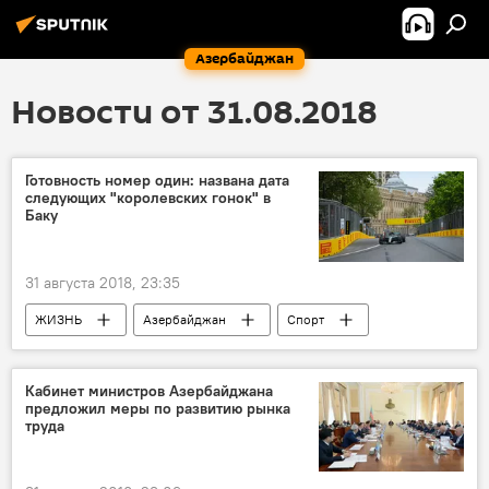
Азербайджан
Новости от 31.08.2018
Готовность номер один: названа дата
следующих "королевских гонок" в
Баку
31 августа 2018, 23:35
ЖИЗНЬ
Азербайджан
Спорт
Новости
Баку
Королевские гонки
Готовность
Дата
Кабинет министров Азербайджана
предложил меры по развитию рынка
"Формула 1" в Баку: гонки 2019 года
труда