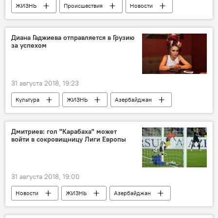
ЖИЗНЬ
Происшествия
Новости
Новости мира
Донецк
Александр Захарченко
взрыв
Диана Гаджиева отправляется в Грузию
за успехом
31 августа 2018, 19:23
Культура
ЖИЗНЬ
Азербайджан
Новости
Грузия
Диана Гаджиева
успех
Дмитриев: гол "Карабаха" может
войти в сокровищницу Лиги Европы
31 августа 2018, 19:00
Новости
ЖИЗНЬ
Азербайджан
Спорт
АНАЛИТИКА