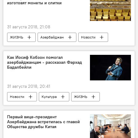
изготовят монеты и слитки
31 августа 2018, 21:08
ЖИЗНЬ
Азербайджан
Новости
Экономика
золото
Монеты
слиток
Как Иосиф Кобзон помогал
азербайджанцам - рассказал Фархад
Бадалбейли
31 августа 2018, 20:41
Новости
Культура
ЖИЗНЬ
Азербайджан
Россия
Иосиф Кобзон
Фархад Бадалбейли
Первый вице-президент
Азербайджана встретилась с главой
Общества дружбы Китая