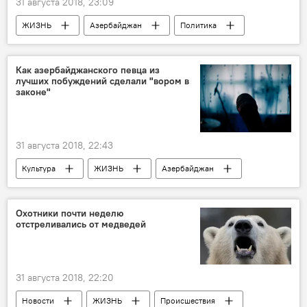
31 августа 2018, 23:09
ЖИЗНЬ
Азербайджан
Политика
Новости
Экономика
Кабинет министров АР
Меры
Как азербайджанского певца из
лучших побуждений сделали "вором в
Рынок труда
развитие
законе"
31 августа 2018, 22:43
Культура
ЖИЗНЬ
Азербайджан
Новости
Манаф Агаев
Вор в законе
певец
Охотники почти неделю
отстреливались от медведей
31 августа 2018, 22:20
Новости
ЖИЗНЬ
Происшествия