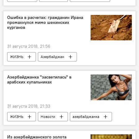
Новости мира
Охотники
неделя
медведи
Ошибка в расчетах: гражданин Ирана
промахнулся мимо шекинских
курганов
31 августа 2018, 21:56
ЖИЗНЬ
Азербайджан
Происшествия
Новости
Иран
Шекинский район
курганы
Азербайджанка "засветилась" в
арабских купальниках
Ошибка
кладоискатель
31 августа 2018, 21:33
ЖИЗНЬ
Новости
азербайджанка
купальник
Из азербайджанского золота