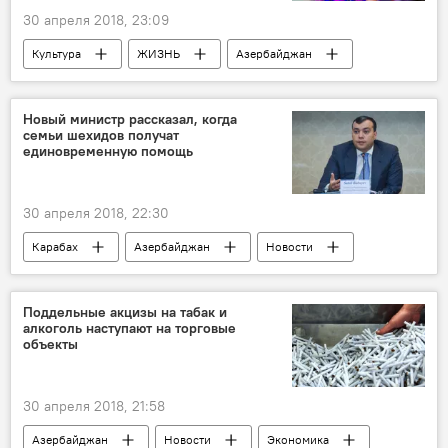
30 апреля 2018, 23:09
Культура
ЖИЗНЬ
Азербайджан
Новости
Ульвия Рагимова
клип
Новый министр рассказал, когда
семьи шехидов получат
единовременную помощь
30 апреля 2018, 22:30
Карабах
Азербайджан
Новости
Ильхам Алиев
Сахиль Бабаев
Министерствво труда и социальной защиты населения АР
Поддельные акцизы на табак и
алкоголь наступают на торговые
Шехиды
помощь
объекты
30 апреля 2018, 21:58
Азербайджан
Новости
Экономика