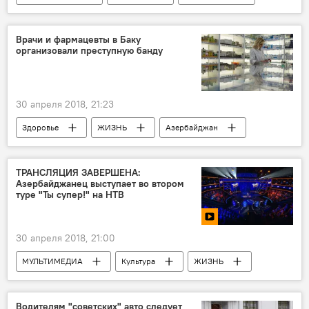
Министерства налогов АР
акцизные марки
Алкоголизм
Табак
Врачи и фармацевты в Баку
организовали преступную банду
30 апреля 2018, 21:23
Здоровье
ЖИЗНЬ
Азербайджан
Происшествия
Новости
Генпрокуратура АР
лекарства
ТРАНСЛЯЦИЯ ЗАВЕРШЕНА:
Азербайджанец выступает во втором
Жалобы
туре "Ты супер!" на НТВ
30 апреля 2018, 21:00
МУЛЬТИМЕДИА
Культура
ЖИЗНЬ
Азербайджан
Видео
Новости
Россия
Водителям "советских" авто следует