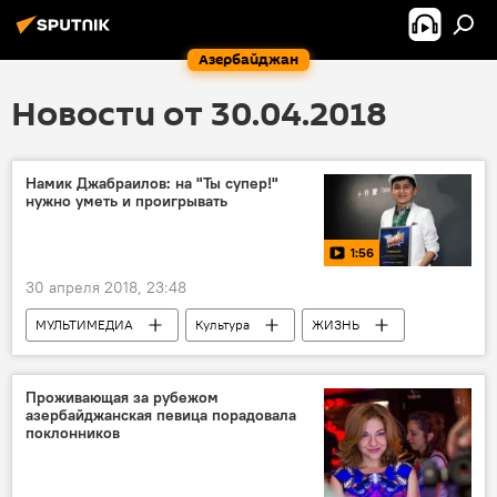
Азербайджан
Новости от 30.04.2018
Намик Джабраилов: на "Ты супер!"
нужно уметь и проигрывать
1:56
30 апреля 2018, 23:48
МУЛЬТИМЕДИА
Культура
ЖИЗНЬ
Азербайджан
Видео
Новости
Второй сезон "Ты супер!" на НТВ
Проживающая за рубежом
азербайджанская певица порадовала
поклонников