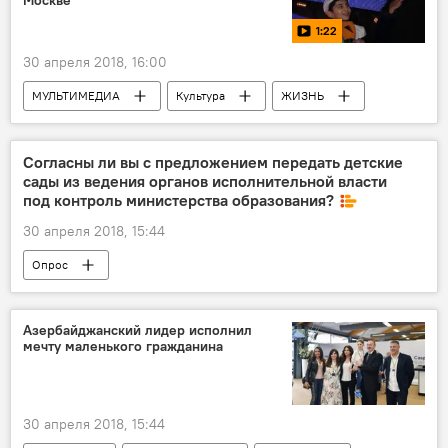
Москве
1:22
30 апреля 2018, 16:00
МУЛЬТИМЕДИА
Культура
ЖИЗНЬ
Азербайджан
Видео
Новости
Россия
Второй сезон "Ты супер!" на НТВ
Согласны ли вы с предложением передать детские
сады из ведения органов исполнительной власти
под контроль министерства образования?
30 апреля 2018, 15:44
Опрос
Азербайджанский лидер исполнил
мечту маленького гражданина
30 апреля 2018, 15:44