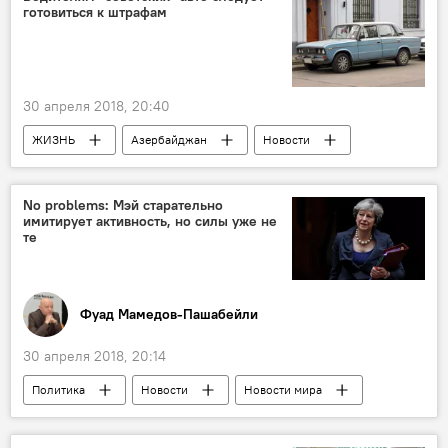
готовиться к штрафам
30 апреля 2018, 20:40
ЖИЗНЬ
Азербайджан
Новости
Экономика
автомобили
Водители
штрафы
No problems: Мэй старательно
имитирует активность, но силы уже не
те
Фуад Мамедов-Пашабейли
30 апреля 2018, 20:14
Политика
Новости
Новости мира
Колумнисты
Великобритания