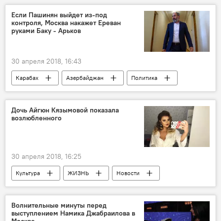
музыка
эстеты
расцвет
Если Пашинян выйдет из-под
контроля, Москва накажет Ереван
руками Баку - Арьков
30 апреля 2018, 16:43
Карабах
Азербайджан
Политика
АНАЛИТИКА
Новости
Россия
Армения
Виталий Арьков
Дочь Айгюн Кязымовой показала
возлюбленного
Никол Пашинян
30 апреля 2018, 16:25
Культура
ЖИЗНЬ
Новости
Айгюн Кязымова
Дочь
возлюбленный
Волнительные минуты перед
выступлением Намика Джабраилова в