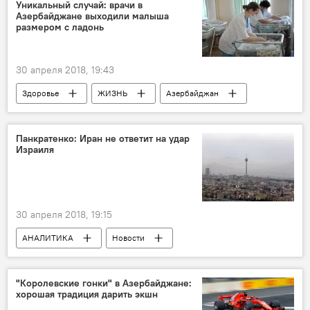
Тереза Мэй
Уникальный случай: врачи в
Азербайджане выходили малыша
размером с ладонь
30 апреля 2018, 19:43
Здоровье
ЖИЗНЬ
Азербайджан
Новости
Шахла Гасанова
Министерство здравоохранения АР
врачи
Панкратенко: Иран не ответит на удар
Израиля
недоношенный
30 апреля 2018, 19:15
АНАЛИТИКА
Новости
Новости мира
Иран
Израиль
Игорь Панкратенко
"Королевские гонки" в Азербайджане:
хорошая традиция дарить экшн