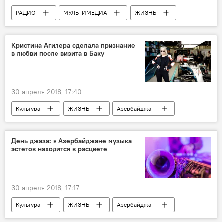
РАДИО
МУЛЬТИМЕДИА
ЖИЗНЬ
Азербайджан
Спорт
Новости
Алексей Попов
Кристина Агилера сделала признание
в любви после визита в Баку
30 апреля 2018, 17:40
Культура
ЖИЗНЬ
Азербайджан
Новости
Новости мира
Баку
Кристина Агилера
Признание
День джаза: в Азербайджане музыка
эстетов находится в расцвете
любовь
"Формула-1" в Баку: третий сезон
30 апреля 2018, 17:17
Культура
ЖИЗНЬ
Азербайджан
События и даты
Новости
Джаз