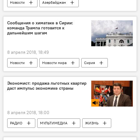
Новости
Азербайджан
Новости мира
Россия
Сургут
Амиль Аббасов
ИГ
боевики
Сообщения о химатаке в Сирии:
команда Трампа готовится к
вербовщики
дальнейшим шагам
8 апреля 2018, 18:49
Новости
Новости мира
Сирия
США
Стивен Мнучин
химатака
Экономист: продажа льготных квартир
даст импульс экономике страны
8 апреля 2018, 18:00
РАДИО
МУЛЬТИМЕДИА
ЖИЗНЬ
Азербайджан
Новости
Экономика