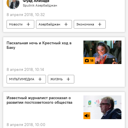
Фуад Ализаде
Sputnik Азербайджан
8 апреля 2018, 10:32
Новости
Азербайджан
Экономика
Колумнисты
Эмин Ахундов
производство
завод
автомобили
Пасхальная ночь и Крестный ход в
Баку
18
8 апреля 2018, 10:14
МУЛЬТИМЕДИА
ЖИЗНЬ
Азербайджан
Фото
Новости
Баку
Известный журналист рассказал о
развитии постсоветского общества
Кафедральный собор святых Жен Мироносиц
Воскресенье
Пасха
Церковь
Православие
Богослужение
8 апреля 2018, 10:00