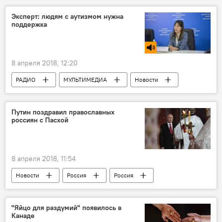
Новости мира
Германия
Эксперт: людям с аутизмом нужна
поддержка
Хикмет Гаджиев
МИД АР
8 апреля 2018, 12:20
РАДИО
МУЛЬТИМЕДИА
Новости
Здоровье
ЖИЗНЬ
Новости мира
Путин поздравил православных
россиян с Пасхой
8 апреля 2018, 11:54
Новости
Россия
Россия
Владимир Путин
Пасха
"Яйцо для раздумий" появилось в
Канаде