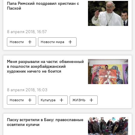
Папа Римский поздравил христиан с
Пасхой
8 апреля 2018, 16:57
Новости
Новости мира
Папа Римский Франциск
Пасха
Меня разрывали на части: обвиненный
в пошлости азербайджанский
художник ничего не боится
8 апреля 2018, 16:03
Новости
Культура
ЖИЗНЬ
Азербайджан
Вюсал Рагим
Художник
Пасху встретили в Баку: православные
освятили куличи