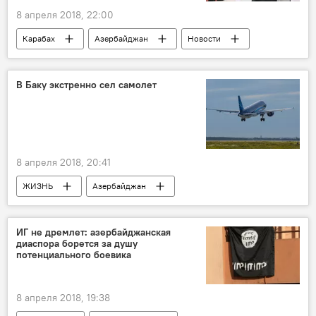
8 апреля 2018, 22:00
Карабах
Азербайджан
Новости
Россия
Армения
Сергей Лавров
МИД РФ
В Баку экстренно сел самолет
8 апреля 2018, 20:41
ЖИЗНЬ
Азербайджан
Происшествия
Новости
Паша Кесамански
ИГ не дремлет: азербайджанская
диаспора борется за душу
ЗАО "Азербайджанские Авиалинии" (AZAL)
потенциального боевика
экстренная посадка
8 апреля 2018, 19:38