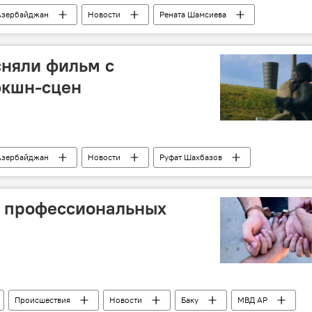
Азербайджан
Новости
Рената Шамсиева
 Халилова
Baku Fashion Club
дизайнеры
няли фильм с
экшн-сцен
Азербайджан
Новости
Руфат Шахбазов
медия
и профессиональных
Происшествия
Новости
Баку
МВД АР