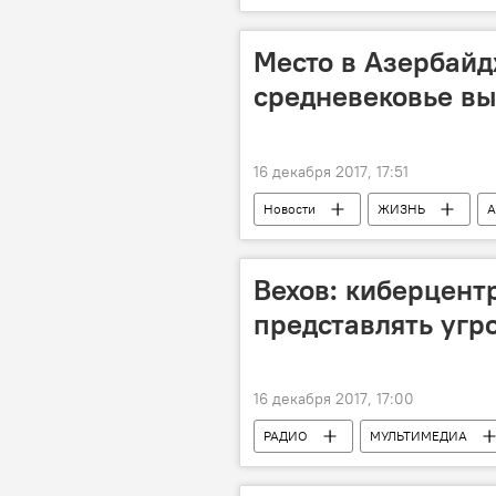
грабители
арест
Место в Азербайд
средневековье вы
16 декабря 2017, 17:51
Новости
ЖИЗНЬ
А
Реставрация
Баня
Вехов: киберцент
представлять угр
16 декабря 2017, 17:00
РАДИО
МУЛЬТИМЕДИА
Новости мира