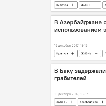
Культура
ЖИЗНЬ
Фахрия Халафова
Гюльнара
В Азербайджане с
использованием 
16 декабря 2017, 19:16
Культура
ЖИЗНЬ
Съемки
актеры
ко
В Баку задержал
грабителей
16 декабря 2017, 18:37
ЖИЗНЬ
Азербайджан