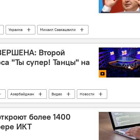
Украина
Михаил Саакашвили
е
ЕРШЕНА: Второй
са "Ты супер! Танцы" на
Азербайджан
Видео
Новости
ткроют более 1400
фере ИКТ