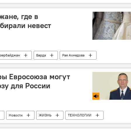
жане, где в
бирали невест
зербайджан
Барда
Рая Ахмедова
ры Евросоюза могут
озу для России
Новости
ЖИЗНЬ
ТЕХНОЛОГИИ