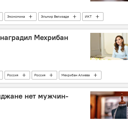
Экономика
Эльмир Велизаде
ИКТ
 наградил Мехрибан
Россия
Россия
Мехрибан Алиева
йджане нет мужчин-