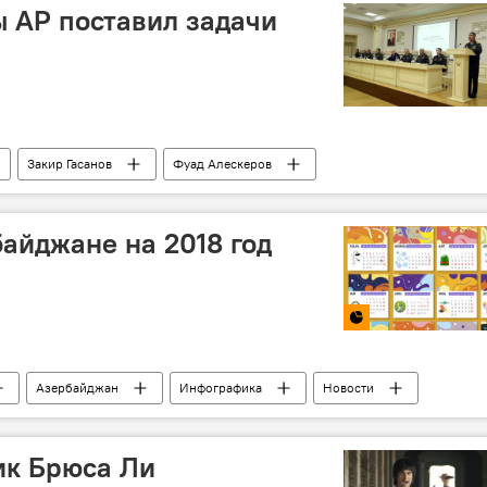
 АР поставил задачи
Закир Гасанов
Фуад Алескеров
дготовка
Итоги
айджане на 2018 год
Азербайджан
Инфографика
Новости
ик Брюса Ли