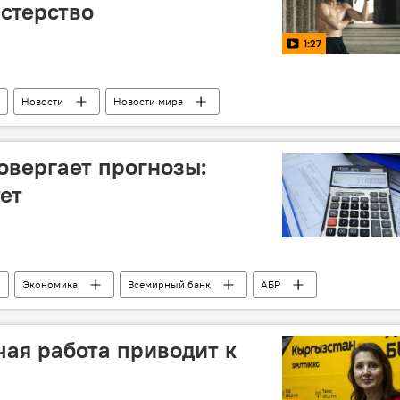
стерство
1:27
Новости
Новости мира
вергает прогнозы:
ет
Экономика
Всемирный банк
АБР
ке АР
ВВП
чая работа приводит к