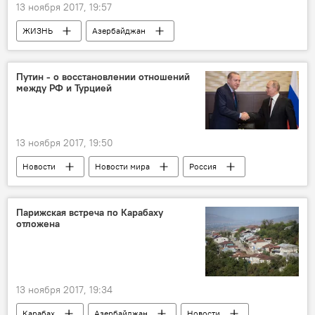
13 ноября 2017, 19:57
ЖИЗНЬ
Азербайджан
Происшествия
Новости
Лоту Гули
Ровшан Лянкяранский
Тельман Исмаилов
Путин - о восстановлении отношений
между РФ и Турцией
Намик Джаниев
Mardan Palace
Покушение
13 ноября 2017, 19:50
Новости
Новости мира
Россия
Россия
Турция
Владимир Путин
Реджеп Тайип Эрдоган
товарооборот
Парижская встреча по Карабаху
отложена
13 ноября 2017, 19:34
Карабах
Азербайджан
Новости