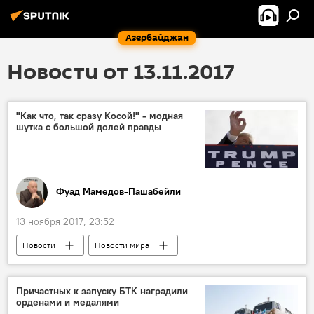
Азербайджан
Новости от 13.11.2017
"Как что, так сразу Косой!" - модная
шутка с большой долей правды
Фуад Мамедов-Пашабейли
13 ноября 2017, 23:52
Новости
Новости мира
Колумнисты
Россия
США
Дональд Трамп
Стивен Мнучин
Причастных к запуску БТК наградили
орденами и медалями
Обвинения