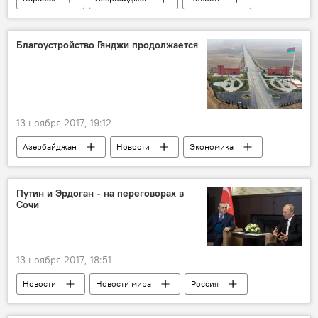
Россия
Армения
Анджей Каспшик
МГ ОБСЕ
ПАСЕ
Благоустройство Гянджи продолжается
13 ноября 2017, 19:12
Азербайджан
Новости
Экономика
Гянджа
Ильхам Алиев
Благоустройство
распоряжение
Путин и Эрдоган - на переговорах в
Сочи
Ремонт
Реконструкция
13 ноября 2017, 18:51
Новости
Новости мира
Россия
Турция
Россия