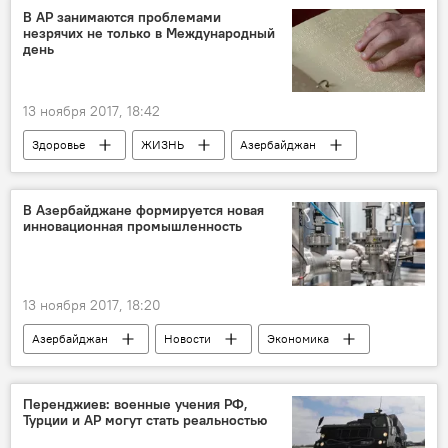
Реджеп Тайип Эрдоган
Владимир Путин
В АР занимаются проблемами
незрячих не только в Международный
день
13 ноября 2017, 18:42
Здоровье
ЖИЗНЬ
Азербайджан
События и даты
Новости
Экономика
В Азербайджане формируется новая
инновационная промышленность
13 ноября 2017, 18:20
Азербайджан
Новости
Экономика
Ниязи Сафаров
Министерство экономики АР
реформы
Перенджиев: военные учения РФ,
Турции и АР могут стать реальностью