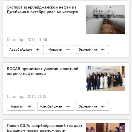
Мина Аббасова
Экспорт азербайджанской нефти из
Джейхана в октябре упал на четверть
13 ноября 2017, 21:39
Азербайджан
Новости
Экономика
SOCAR
Трубопровод Баку-Тбилиси-Джейхан
SOCAR принимает участие в элитной
встрече нефтяников
13 ноября 2017, 21:13
Новости
Азербайджан
Экономика
ОАЭ
Ровнаг Абдуллаев
SOCAR
круглый стол
Посол США: азербайджанский газ даст
Балканам новые возможности