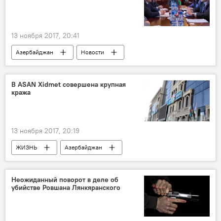
13 ноября 2017, 20:41
Азербайджан
Новости
Новости мира
Экономика
США
Роберт Секута
Парвиз Шахбазов
В ASAN Xidmet совершена крупная
кража
Министерство энергетики АР
Южный газовый коридор
Трубопровод Баку-Тбилиси-Джейхан
ТАР
13 ноября 2017, 20:19
ЖИЗНЬ
Азербайджан
Происшествия
Новости
Баку
ASAN Xidmət
Неожиданный поворот в деле об
убийстве Ровшана Лянкяранского