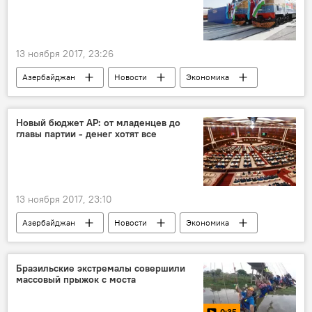
13 ноября 2017, 23:26
Азербайджан
Новости
Экономика
Ильхам Алиев
распоряжение
Новый бюджет АР: от младенцев до
главы партии - денег хотят все
13 ноября 2017, 23:10
Азербайджан
Новости
Экономика
Севиндж Гасанова
Рафаэль Гусейнов
Эльмира Сулейманова
Милли Меджлис АР
Бразильские экстремалы совершили
массовый прыжок с моста
бюджет
0:35