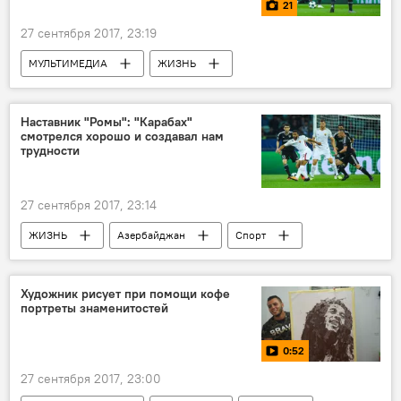
21
27 сентября 2017, 23:19
МУЛЬТИМЕДИА
ЖИЗНЬ
Азербайджан
Спорт
Фото
Новости
Наставник "Ромы": "Карабах"
смотрелся хорошо и создавал нам
трудности
27 сентября 2017, 23:14
ЖИЗНЬ
Азербайджан
Спорт
АНАЛИТИКА
Новости
Баку
Гурбан Гурбанов
Эусебио Ди Франческо
Художник рисует при помощи кофе
портреты знаменитостей
ФК "Рома"
Лига чемпионов
0:52
27 сентября 2017, 23:00