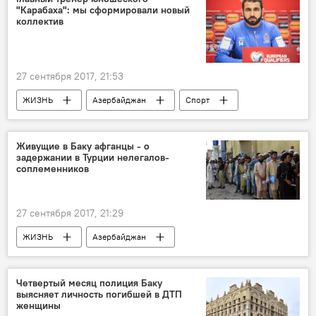
"Карабаха": мы сформировали новый
коллектив
27 сентября 2017, 21:53
ЖИЗНЬ
Азербайджан
Спорт
Новости
Баку
Рашад Садыхов
юношеская команда
Живущие в Баку афганцы - о
задержании в Турции нелегалов-
соплеменников
27 сентября 2017, 21:29
ЖИЗНЬ
Азербайджан
Происшествия
Новости
Новости мира
Турция
Османджик
Четвертый месяц полиция Баку
выясняет личность погибшей в ДТП
Чорум
женщины