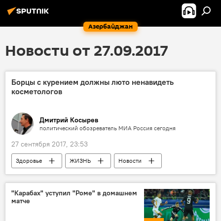
Азербайджан
Новости от 27.09.2017
Борцы с курением должны люто ненавидеть
косметологов
Дмитрий Косырев
политический обозреватель МИА Россия сегодня
27 сентября 2017, 23:53
Здоровье
ЖИЗНЬ
Новости
Новости мира
Колумнисты
Дмитрий Косырев
косметологи
"Карабах" уступил "Роме" в домашнем
матче