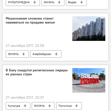
МУЛЬТИМЕДИА
ЖИЗНЬ
Видео
Новости
Мошенникам сложнее станет
наживаться на продаже жилья
27 сентября 2017, 22:59
ЖИЗНЬ
Азербайджан
ТЕХНОЛОГИИ
Новости
Экономика
Хикмет Мустафаев
В Баку съедутся религиозные лидеры
из разных стран
Государственный комитет по имущественным вопросам (ГКИВ)
Государственная служба регистрации недвижимого имущества (ГСРНИ)
Мошенничество
Регистрация
27 сентября 2017, 22:37
Информационная база
Недвижимость
Культура
ЖИЗНЬ
Политика
Купля-продажа
сделки