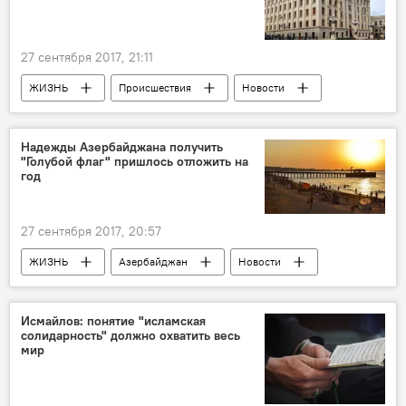
Государственный таможеннй комитет АР
Беженцы
афганцы
27 сентября 2017, 21:11
ЖИЗНЬ
Происшествия
Новости
Надежды Азербайджана получить
"Голубой флаг" пришлось отложить на
год
27 сентября 2017, 20:57
ЖИЗНЬ
Азербайджан
Новости
Экономика
Баку
Абшерон
Абульфас Гараев
Исмайлов: понятие "исламская
солидарность" должно охватить весь
Министерство культуры и туризма АР
мир
Стандарты
Пляжи
"Голубой флаг"
Туристический климат в Азербайджане