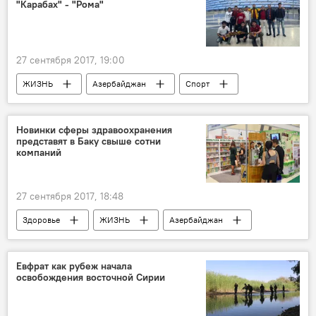
"Карабах" - "Рома"
27 сентября 2017, 19:00
ЖИЗНЬ
Азербайджан
Спорт
Новости
Баку
Бакинский олимпийский стадион
Новинки сферы здравоохранения
представят в Баку свыше сотни
ФК "Рома"
Лига чемпионов
Матч
компаний
Болельщики
27 сентября 2017, 18:48
Здоровье
ЖИЗНЬ
Азербайджан
Новости
Экономика
Евфрат как рубеж начала
освобождения восточной Сирии