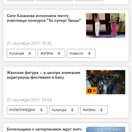
Экономика
Туристический климат в Азербайджане
Сати Казанова исполнила мечту
участницы конкурса "Ты супер! Танцы"
27 сентября 2017, 19:30
Культура
ЖИЗНЬ
Новости
Россия
"Ты супер! Танцы" на НТВ
Женская фигура — в центре внимания
андеграунд-фестиваля в Баку
11
27 сентября 2017, 19:09
МУЛЬТИМЕДИА
Культура
ЖИЗНЬ
Азербайджан
Фото
Новости
Болельщики с нетерпением ждут матч