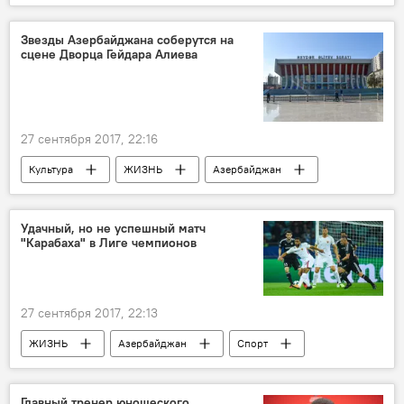
Новости
Звезды Азербайджана соберутся на
сцене Дворца Гейдара Алиева
27 сентября 2017, 22:16
Культура
ЖИЗНЬ
Азербайджан
Новости
Баку
Дворец Гейдара Алиева
"Дуэт звезд"
Удачный, но не успешный матч
"Карабаха" в Лиге чемпионов
Концерт
27 сентября 2017, 22:13
ЖИЗНЬ
Азербайджан
Спорт
Новости
Главный тренер юношеского