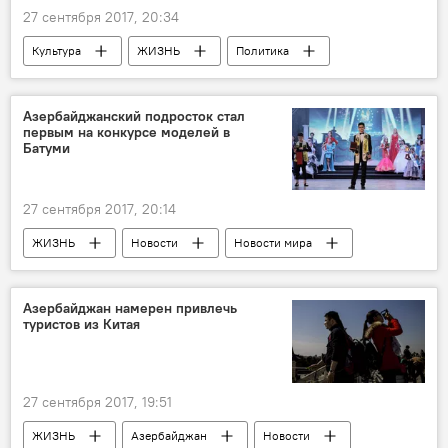
27 сентября 2017, 20:34
Культура
ЖИЗНЬ
Политика
Новости
Баку
Гюндуз Исмайлов
Салман Мусаев
Азербайджанский подросток стал
первым на конкурсе моделей в
Государственный комитет по работе с религиозными структурами АР
Батуми
Исламская солидарность
Азербайджан
27 сентября 2017, 20:14
ЖИЗНЬ
Новости
Новости мира
Грузия
Батуми
Рауль Аббасов
Top Teen & Child Model of the Planet-2017
Азербайджан намерен привлечь
туристов из Китая
Азербайджан
27 сентября 2017, 19:51
ЖИЗНЬ
Азербайджан
Новости