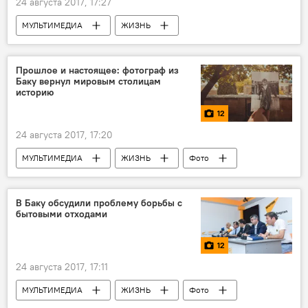
24 августа 2017, 17:27
МУЛЬТИМЕДИА
ЖИЗНЬ
Азербайджан
Видео
Новости
Пресс-центр
Прошлое и настоящее: фотограф из
Баку вернул мировым столицам
историю
12
24 августа 2017, 17:20
МУЛЬТИМЕДИА
ЖИЗНЬ
Фото
Новости
Культура
Кямал Багирли
В Баку обсудили проблему борьбы с
бытовыми отходами
12
24 августа 2017, 17:11
МУЛЬТИМЕДИА
ЖИЗНЬ
Фото