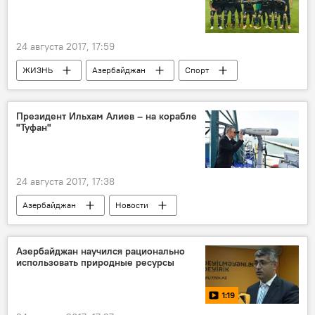
24 августа 2017, 17:59
ЖИЗНЬ
Азербайджан
Спорт
Новости
Агасалим Мирджавадов
Вагиф Садыгов
АФФА
Игроки
Президент Ильхам Алиев – на корабле
"Туфан"
Трансфер
победа
24 августа 2017, 17:38
Азербайджан
Новости
Ильхам Алиев
Государственная пограничная служба АР (ГПС)
Азербайджан научился рационально
использовать природные ресурсы
"Туфан"
1:19