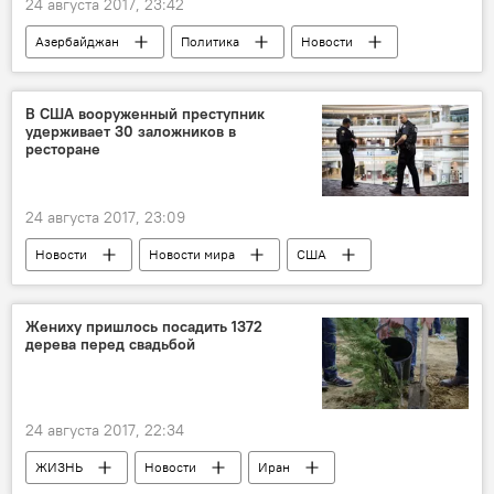
24 августа 2017, 23:42
Азербайджан
Политика
Новости
Новости мира
Сербия
Александр Вучич
Ильхам Алиев
В США вооруженный преступник
удерживает 30 заложников в
поздравление
сотрудничество
ресторане
Дипломатические отношения
24 августа 2017, 23:09
Новости
Новости мира
США
полиция
заложники
Ресторан
Жениху пришлось посадить 1372
дерева перед свадьбой
24 августа 2017, 22:34
ЖИЗНЬ
Новости
Иран