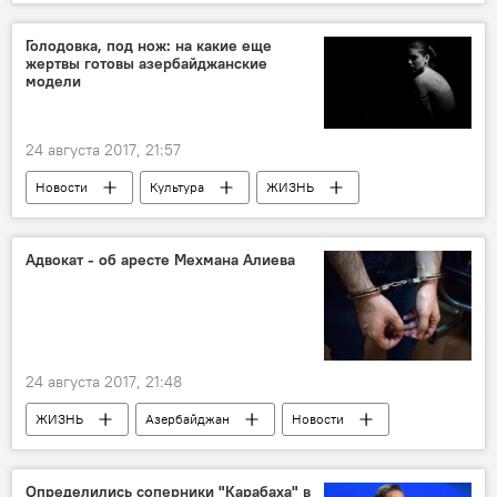
выкуп
Свадьба
Невеста
Жених
Голодовка, под нож: на какие еще
жертвы готовы азербайджанские
модели
24 августа 2017, 21:57
Новости
Культура
ЖИЗНЬ
Азербайджан
Теграна Бахрузи
Рая Аббасова
Натали Соколевская
Адвокат - об аресте Мехмана Алиева
жертвы
Модели
показы
24 августа 2017, 21:48
ЖИЗНЬ
Азербайджан
Новости
Мехман Алиев
Фуад Агаев
Проверка
Определились соперники "Карабаха" в