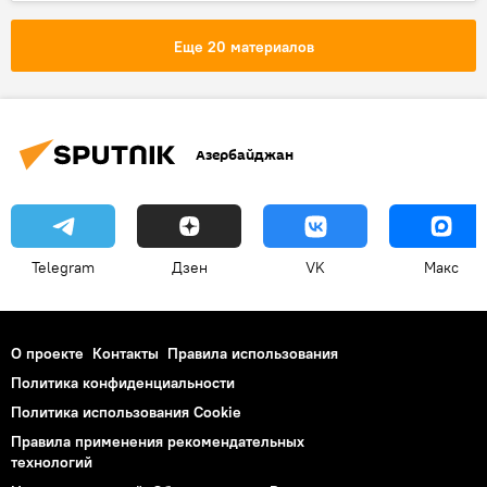
Пресс-центр
Новости
Экономика
Баку
Эльмар Меликов
Еще 20 материалов
Вагиф Мансуров
Адыль Зейналов
Сабит Зейниев
ОАО "Темиз шехер"
Министерство эколологии и природных ресурсов АР
Азербайджан
Пресс-конференция
Мусор
Бытовые отходы
защита окружающей среды
Свалки
Азербайджан
Telegram
Дзен
VK
Макс
О проекте
Контакты
Правила использования
Политика конфиденциальности
Политика использования Cookie
Правила применения рекомендательных
технологий