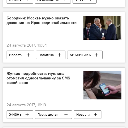
Новости
Ильхам Алиев
победа
Апрельские события
Бородкин: Москве нужно оказать
давление на Иран ради стабильности
24 августа 2017, 19:34
Новости
Политика
АНАЛИТИКА
Новости мира
Россия
Иран
Израиль
Михаэль Бородкин
Жуткие подробности: мужчина
отомстил односельчанину за SMS
переговоры
сотрудничество
своей жене
угроза
24 августа 2017, 19:13
ЖИЗНЬ
Происшествия
Новости
Грузия
Караджарлы
расправа