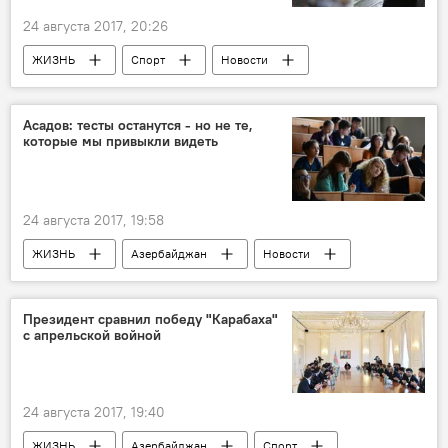
24 августа 2017, 20:26
ЖИЗНЬ
Спорт
Новости
Азад Рагимов
Азербайджан
Асадов: тесты останутся - но не те,
которые мы привыкли видеть
24 августа 2017, 19:58
ЖИЗНЬ
Азербайджан
Новости
Малейка Аббасзаде
Кямран Асадов
Ханлар Ханларзаде
Президент сравнил победу "Карабаха"
с апрельской войной
Государственный экзаменационный центр (ГЭЦ)
реформы
Знания
изменения
новшества
Слухи
тесты
24 августа 2017, 19:40
Новый учебный год в Азербайджане
ЖИЗНЬ
Азербайджан
Спорт