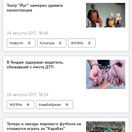
Ревность
Театр "Йуг" намерен удивить
казахстанцев
24 августа 2017, 18:46
Новости
Культура
ЖИЗНЬ
Азербайджан
Казахстан
Асанали Ашимов
"Йуг"
В Гяндже задержан водитель,
сбежавший с места ДТП
24 августа 2017, 18:24
ЖИЗНЬ
Азербайджан
Происшествия
Новости
Гянджа
Водители
расследование
Теперь и звезды мирового футбола не
откажутся играть за "Карабах"