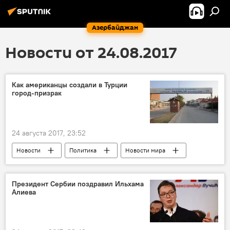
Азербайджан
Новости от 24.08.2017
Как американцы создали в Турции
город-призрак
24 августа 2017, 23:52
Новости
Политика
Новости мира
Экономика
Турция
Сарычам
Инджирлик
Торговля
запустение
Президент Сербии поздравил Ильхама
Алиева