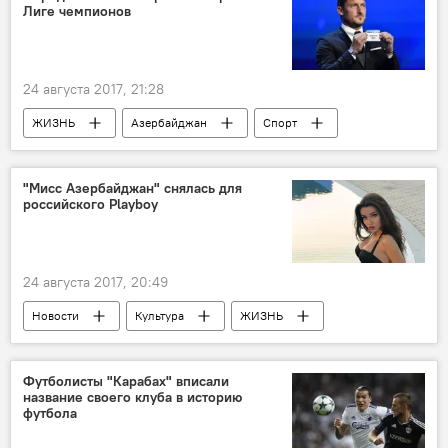
Лиге чемпионов
24 августа 2017, 21:28
ЖИЗНЬ
Азербайджан
Спорт
Новости
Монако
Жеребьевка
"Мисс Азербайджан" снялась для
российского Playboy
24 августа 2017, 20:49
Новости
Культура
ЖИЗНЬ
Россия
Россия
Оксана Бархатова
Playboy
"Мисс Азербайджан-2016"
Футболисты "Карабах" вписали
название своего клуба в историю
Фотосессия
Азербайджан
футбола