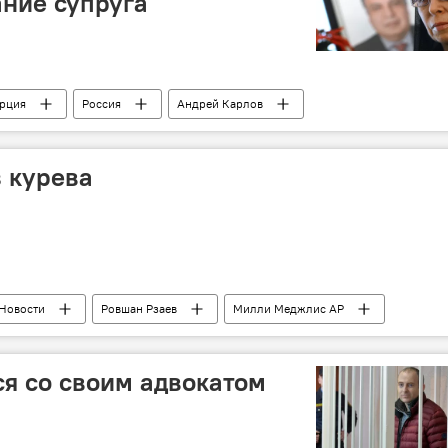
ние супруга
урция
Россия
Андрей Карлов
а
города-побратимы
пожелание
з курева
Новости
Ровшан Рзаев
Милли Меджлис АР
курение
штрафы
Азербайджан без сигарет
я со своим адвокатом