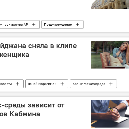
енпрокуратура АР
Предупреждение
джан
йджана сняла в клипе
екенщика
Новости
Гюнай Ибрагимли
Халыг Мохамедзаде
-среды зависит от
гов Кабмина