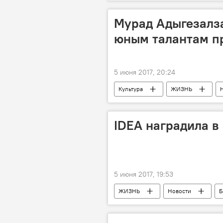
Министерство энергетики АР
Мурад Адыгезалз
юным талантам пр
5 июня 2017, 20:24
Культура
ЖИЗНЬ
Азербайджанская государственная 
Исполнители
выступления
IDEA наградила в
5 июня 2017, 19:53
ЖИЗНЬ
Новости
Б
ООН
Министерство экологи
конкурс
Рисунки
з