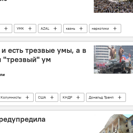
УМК
AZAL
казнь
наркотики
и есть трезвые умы, а в
н "трезвый" ум
ли
Колумнисты
США
КНДР
Дональд Трамп
Баллистические ракеты
военный потенциал
предупредила