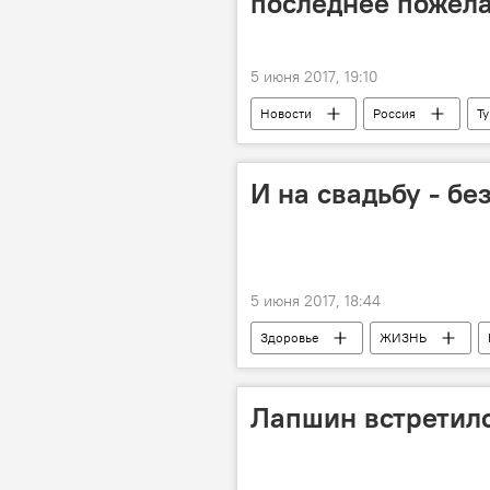
последнее пожела
5 июня 2017, 19:10
Новости
Россия
Т
Марина Карлова
инициатив
И на свадьбу - бе
5 июня 2017, 18:44
Здоровье
ЖИЗНЬ
запрет
Законопроект
Азербайджан
Лапшин встретилс