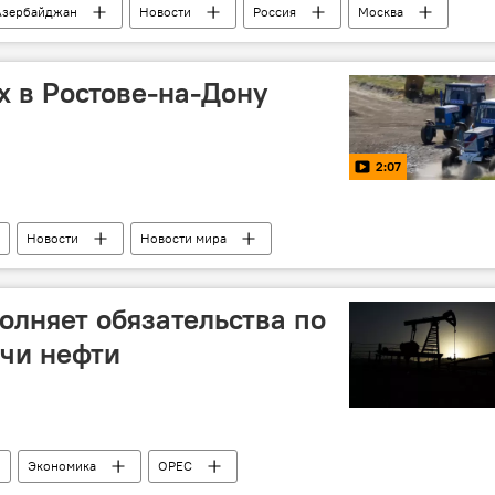
Азербайджан
Новости
Россия
Москва
рея искусств Зураба Церетели
"Марионетка"
х в Ростове-на-Дону
2:07
Новости
Новости мира
лняет обязательства по
чи нефти
Экономика
OPEC