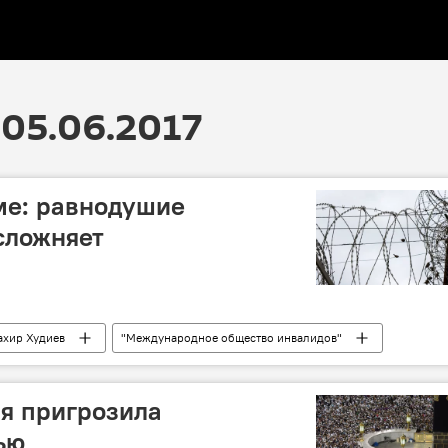
05.06.2017
ме: равнодушие
сложняет
ахир Худиев
"Международное общество инвалидов"
протезы
Азербайджан
я пригрозила
ью