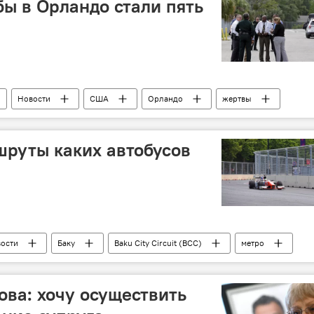
ы в Орландо стали пять
Новости
США
Орландо
жертвы
шруты каких автобусов
ости
Баку
Baku City Circuit (BCC)
метро
ественный транспорт
пассажиры
ова: хочу осуществить