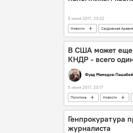
5 июня 2017, 23:22
Новости
Саудовская Аравия
Паломники
В США может еще 
КНДР - всего оди
Фуад Мамедов-Пашабей
5 июня 2017, 23:17
Политика
Новости
Ким Чен Ын
Ядерная война
Генпрокуратура 
журналиста