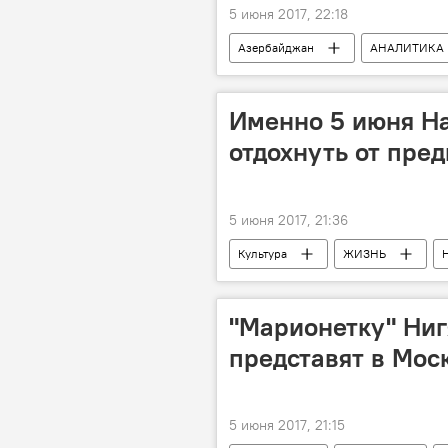
5 июня 2017, 22:18
Азербайджан
АНАЛИТИКА
Эльшад Мамедов
UNEC
Инвестиции
конфликты
Именно 5 июня На
отдохнуть от пре
5 июня 2017, 21:36
Культура
ЖИЗНЬ
книги
произведения
"Марионетку" Ни
представят в Мос
5 июня 2017, 21:15