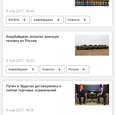
3 мая 2017, 19:44
ЖИЗНЬ
Азербайджан
Новости
Россия
Баку
Россия
ТурСтат
Отдых
Азербайджан испытал военную
технику из России
Туристический климат в Азербайджане
3 мая 2017, 19:23
Азербайджан
Новости
Россия
Россия
Минобороны АР
Боевые стрельбы
Путин и Эрдоган договорились о
снятии торговых ограничений
3 мая 2017, 19:13