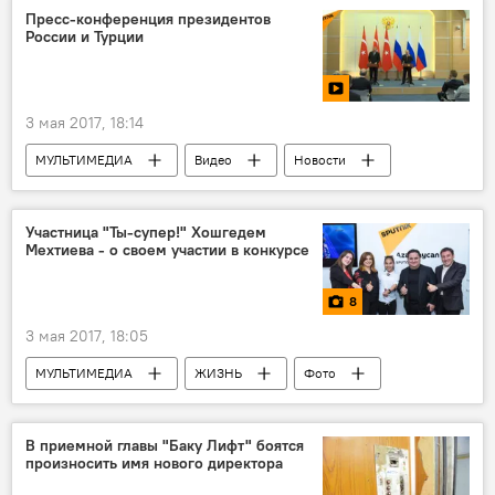
Служба государственной безопасности АР
Пресс-конференция президентов
России и Турции
IV Игры исламской солидарности
безопасность
Игры Исламской солидарности в Баку
3 мая 2017, 18:14
МУЛЬТИМЕДИА
Видео
Новости
Новости мира
Россия
Участница "Ты-супер!" Хошгедем
Мехтиева - о своем участии в конкурсе
8
3 мая 2017, 18:05
МУЛЬТИМЕДИА
ЖИЗНЬ
Фото
Пресс-центр
Новости
Баку
Азиз Алиев
Хошгедем Мехтиева
В приемной главы "Баку Лифт" боятся
произносить имя нового директора
Камилла Алиева
Мурад Дадашов