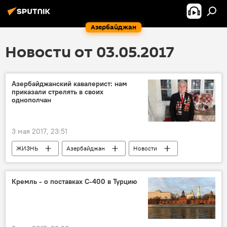
Азербайджан
Новости от 03.05.2017
Азербайджанский кавалерист: нам
приказали стрелять в своих
однополчан
3 мая 2017, 23:51
ЖИЗНЬ
Азербайджан
Новости
Гянджа
Тофиг Гусейнов
Великая Отечественная война
фашизм
Кремль - о поставках С-400 в Турцию
Ветеран
медаль
Годовщина Великой Победы