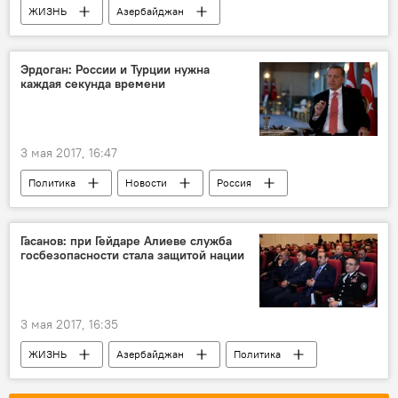
ЖИЗНЬ
Азербайджан
Происшествия
Новости
Государственный комитет по имущественным вопросам (ГКИВ)
Эрдоган: России и Турции нужна
каждая секунда времени
Плодородная почва
Мониторинг
3 мая 2017, 16:47
Политика
Новости
Россия
Россия
Турция
Реджеп Тайип Эрдоган
Владимир Путин
Гасанов: при Гейдаре Алиеве служба
госбезопасности стала защитой нации
товарооборот
сотрудничество
3 мая 2017, 16:35
ЖИЗНЬ
Азербайджан
Политика
Новости