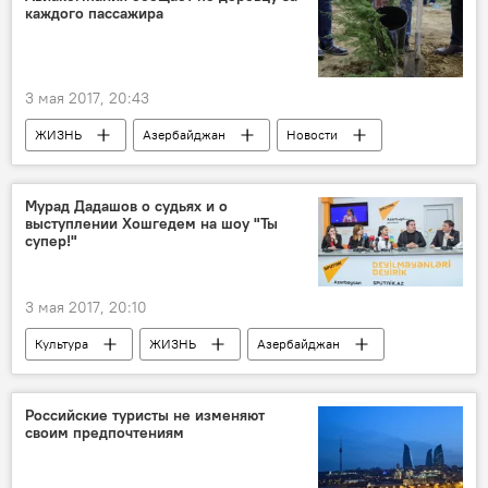
каждого пассажира
потенциал
3 мая 2017, 20:43
ЖИЗНЬ
Азербайджан
Новости
Экономика
AZAL
Экология
билет
дерево
Мурад Дадашов о судьях и о
выступлении Хошгедем на шоу "Ты
супер!"
3 мая 2017, 20:10
Культура
ЖИЗНЬ
Азербайджан
Новости
Россия
Азиз Алиев
Хошгедем Мехтиева
Мурад Дадашев
Российские туристы не изменяют
своим предпочтениям
Sputnik
НТВ
"Ты супер!"
талант
сцена
зрители