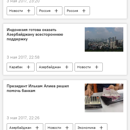
3 мая 2017, 23:20
Новости
Россия
Россия
Турция
Реджеп Тайип Эрдоган
Владимир Путин
Дмитрий Песков
Индонезия готова оказать
Азербайджану всестороннюю
С-400
поддержку
3 мая 2017, 22:58
Карабах
Азербайджан
Новости
Экономика
Джакарта
Хуснан Бей Фанани
Сотрудничество
Президент Ильхам Алиев решил
помочь банкам
Инвестиции
3 мая 2017, 22:26
Азербайджан
Новости
Экономика