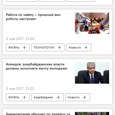
Ильхам Алиев
указ
Работа по найму – прошлый век:
роботы наступают
3 мая 2017, 21:59
ЖИЗНЬ
ТЕХНОЛОГИИ
Новости
Новости мира
Германия
Герлинд Висскирхен
Выставка
Ахмедов: азербайджанские власти
должны исполнить мечту молодежи
Тенденции
Трудовое право
современность
3 мая 2017, 21:22
ЖИЗНЬ
Азербайджан
Новости
Али Ахмедов
конкурс "Лучшая презентация"
молодежь
Авиакомпания обещает по деревцу за