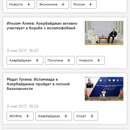
Новости
Экономика
Россия
Россия
Турция
Владимир Путин
Реджеп Тайип Эрдоган
Ограничения
Ильхам Алиев: Азербайджан активно
участвует в борьбе с исламофобией
торговля
проблемы
3 мая 2017, 18:47
Азербайджан
Политика
Новости
Ильхам Алиев
Юсиф Аль-Осайми
ОИС
исламофобия
Мадат Гулиев: Исламиада в
Азербайджане пройдет в полной
туристический потенциал
безопасности
3 мая 2017, 18:24
ЖИЗНЬ
Азербайджан
Спорт
Новости
Мадат Гулиев