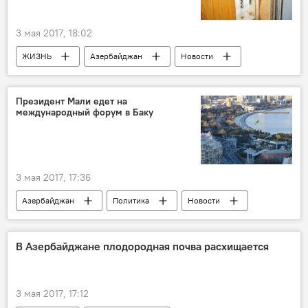
НТВ
Пресс-конференция
"Ты супер!"
Азербайджан
3 мая 2017, 18:02
ЖИЗНЬ
Азербайджан
Новости
Гудрат Шукюров
"Баку Лифт"
СМИ
Махинации
Растрата
присвоение
Президент Мали едет на
международный форум в Баку
подчиненные
3 мая 2017, 17:36
Азербайджан
Политика
Новости
Мали
Ибрагим Бубакар Кейта
ЮНЕСКО
ООН
В Азербайджане плодородная почва расхищается
Министерство культуры и туризма АР
IV Всемирный форум межкультурного диалога
3 мая 2017, 17:12
визит