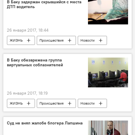
В Баку задержан скрывшийся с места
ДТП водитель
26 января 2017, 18:44
ЖИЗНЬ
Происшествия
Новости
Баку
Управление полиции Сураханского района Баку
В Баку обезврежена группа
виртуальных соблазнителей
Наезд
ДТП
Задержание
26 января 2017, 18:19
ЖИЗНЬ
Происшествия
Новости
Баку
Главное управление по борьбе с организованной преступностью МВД АР
Суд не внял жалобе блогера Лапшина
Шантаж
Вымогательство