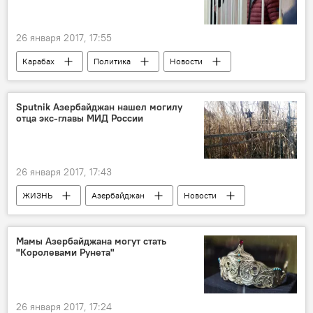
Соблазнитель
Виртуальный роман
26 января 2017, 17:55
Карабах
Политика
Новости
Новости мира
Беларусь
Минск
Александр Лапшин
Суд
Жалоба
Sputnik Азербайджан нашел могилу
отца экс-главы МИД России
Экстрадиция
Блогер
Закрытое заседание
Экстрадиция блогера Лапшина в Азербайджан
26 января 2017, 17:43
ЖИЗНЬ
Азербайджан
Новости
Россия
Саатлы
Сергей Емельянович Иванов
Игорь Иванов
Мамы Азербайджана могут стать
"Королевами Рунета"
Могила
История жизни
26 января 2017, 17:24