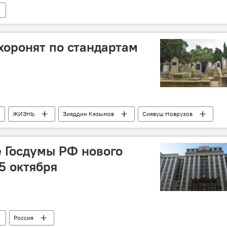
оронят по стандартам
ЖИЗНЬ
Зияддин Кязымов
Сиявуш Новрузов
пидемиологии
Захоронения
Стандарты
 Госдумы РФ нового
5 октября
Россия