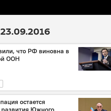
23.09.2016
вили, что РФ виновна в
ой ООН
пация остается
 развития Южного