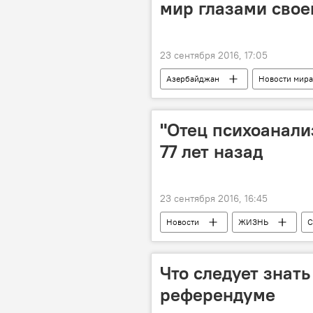
мир глазами свое
23 сентября 2016, 17:05
Азербайджан
Новости мира
Тертерский район
мугам
"Отец психоанали
77 лет назад
23 сентября 2016, 16:45
Новости
ЖИЗНЬ
С
День смерти
Что следует знат
референдуме