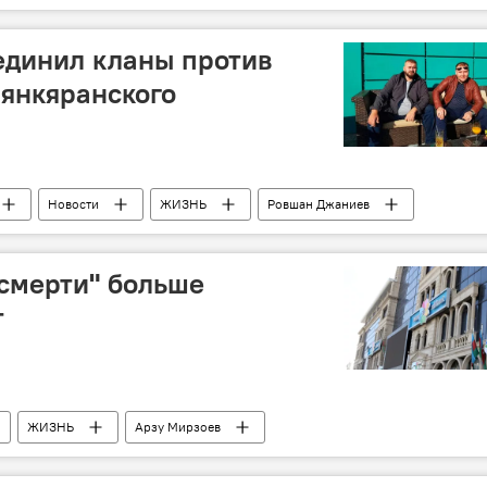
единил кланы против
янкяранского
Новости
ЖИЗНЬ
Ровшан Джаниев
соян
Бюлент Бафрали
Седат Шахин
 смерти" больше
т
ЖИЗНЬ
Арзу Мирзоев
ения
Свидетельства
Бумажная форма