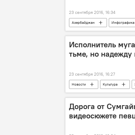
23 сентября 2016, 16:34
Азербайджан
Инфографика
Референдум 26 сентября
Исполнитель муга
тьме, но надежду 
23 сентября 2016, 16:27
Новости
Культура
Муслим Муслимзаде
Мугам
Дорога от Сумгай
видеосюжете певц