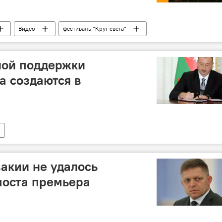
Видео
фестиваль "Круг света"
ой поддержки
а создаются в
акии не удалось
поста премьера