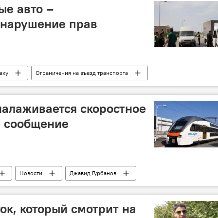
ые авто –
 нарушение прав
аку
Ограничения на въезд транспорта
алаживается скоростное
 сообщение
Новости
Джавид Гурбанов
роги"
Высокоскоростные поезда
ок, который смотрит на