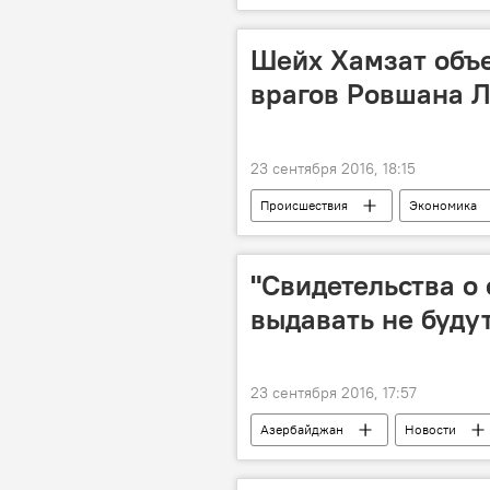
Шейх Хамзат объ
врагов Ровшана Л
23 сентября 2016, 18:15
Происшествия
Экономика
Хамзат Гастамиров
Аслан У
"Свидетельства о
выдавать не буду
23 сентября 2016, 17:57
Азербайджан
Новости
Центр информатизации здравоохран