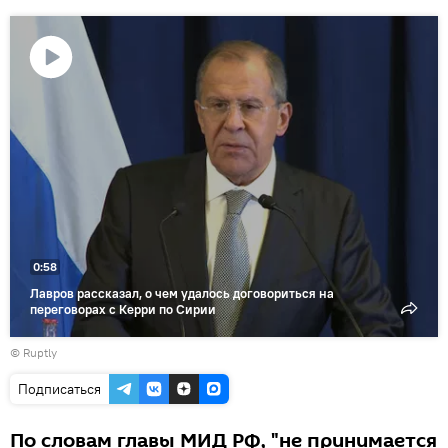
Воспроизвести
видео
0:58
Лавров рассказал, о чем удалось договориться на
переговорах с Керри по Сирии
©
Ruptly
Подписаться
По словам главы МИД РФ, "не принимается