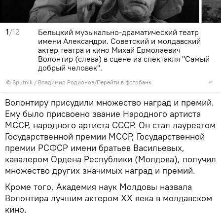
1
/12
Бельцкий музыкально-драматический театр
имени Александри. Советский и молдавский
актер театра и кино Михай Ермолаевич
Волонтир (слева) в сцене из спектакля "Самый
добрый человек".
© Sputnik / Владимир Родионов
/
Перейти в фотобанк
Волонтиру присудили множество наград и премий.
Ему было присвоено звание Народного артиста
МССР, народного артиста СССР. Он стал лауреатом
Государственной премии МССР, Государственной
премии РСФСР имени братьев Васильевых,
кавалером Ордена Республики (Молдова), получил
множество других значимых наград и премий.
Кроме того, Академия наук Молдовы назвала
Волонтира лучшим актером ХХ века в молдавском
кино.