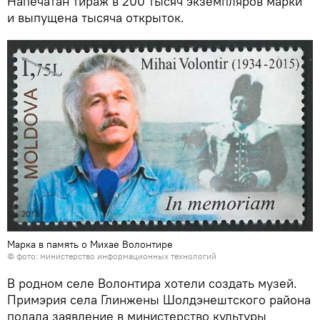
Напечатан тираж в 200 тысяч экземпляров марки
и выпущена тысяча открыток.
Марка в память о Михае Волонтире
© фото: министерство информационных технологий
В родном селе Волонтира хотели создать музей.
Примэрия села Глинжены Шолдэнештского района
подала заявление в министерство культуры