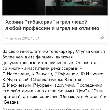
Хозяин "табакерки" играл людей
любой профессии и играл на отлично
17 августа 2016, 16:54
За свою многолетнюю телекарьеру Ступка снялся
более чем в ста фильмах, включая
документальные и телевизионные. Он работал
со многими маститыми режиссерами –
О.Иоселиани, К.Занусси, Е.Гофманом, Ю.Ильенко,
К.Муратовой, С.Бондарчуком, В.Бортко,
Д.Месхиевым, Г.Чухраем и другими. Последними
его работами в кино стали фильмы "Дом" и "Огни
притона", а также сериалы 2Однажды в Ростове" и
"Бездна".