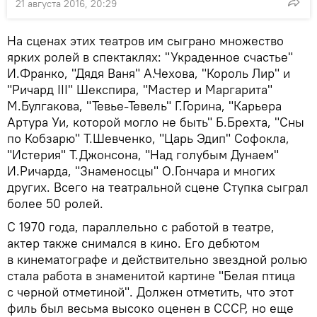
21 августа 2016, 20:29
На сценах этих театров им сыграно множество
ярких ролей в спектаклях: "Украденное счастье"
И.Франко, "Дядя Ваня" А.Чехова, "Король Лир" и
"Ричард III" Шекспира, "Мастер и Маргарита"
М.Булгакова, "Тевье-Тевель" Г.Горина, "Карьера
Артура Уи, которой могло не быть" Б.Брехта, "Сны
по Кобзарю" Т.Шевченко, "Царь Эдип" Софокла,
"Истерия" Т.Джонсона, "Над голубым Дунаем"
И.Ричарда, "Знаменосцы" О.Гончара и многих
других. Всего на театральной сцене Ступка сыграл
более 50 ролей.
С 1970 года, параллельно с работой в театре,
актер также снимался в кино. Его дебютом
в кинематографе и действительно звездной ролью
стала работа в знаменитой картине "Белая птица
с черной отметиной". Должен отметить, что этот
филь был весьма высоко оценен в СССР, но еще