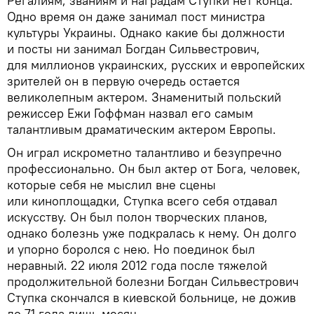
Регалиям, званиям и наградам Ступки нет конца.
Одно время он даже занимал пост министра
культуры Украины. Однако какие бы должности
и посты ни занимал Богдан Сильвестрович,
для миллионов украинских, русских и европейских
зрителей он в первую очередь остается
великолепным актером. Знаменитый польский
режиссер Ежи Гоффман назвал его самым
талантливым драматическим актером Европы.
Он играл искрометно талантливо и безупречно
профессионально. Он был актер от Бога, человек,
которые себя не мыслил вне сцены
или киноплощадки, Ступка всего себя отдавал
искусству. Он был полон творческих планов,
однако болезнь уже подкралась к нему. Он долго
и упорно боролся с нею. Но поединок был
неравный. 22 июля 2012 года после тяжелой
продолжительной болезни Богдан Сильвестрович
Ступка скончался в киевской больнице, не дожив
до 71 года лишь месяц.