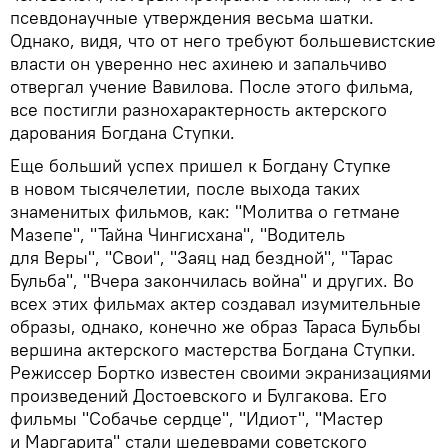
псевдонаучные утверждения весьма шатки.
Однако, видя, что от него требуют большевистские
власти он уверенно нес ахинею и запальчиво
отвергал учение Вавилова. После этого фильма,
все постигли разнохарактерность актерского
дарования Богдана Ступки.
Еще больший успех пришел к Богдану Ступке
в новом тысячелетии, после выхода таких
знаменитых фильмов, как: "Молитва о гетмане
Мазепе", "Тайна Чингисхана", "Водитель
для Веры", "Свои", "Заяц над бездной", "Тарас
Бульба", "Вчера закончилась война" и других. Во
всех этих фильмах актер создавал изумительные
образы, однако, конечно же образ Тараса Бульбы
вершина актерского мастерства Богдана Ступки.
Режиссер Бортко известен своими экранизациями
произведений Достоевского и Булгакова. Его
фильмы "Собачье сердце", "Идиот", "Мастер
и Маргарита" стали шедеврами советского