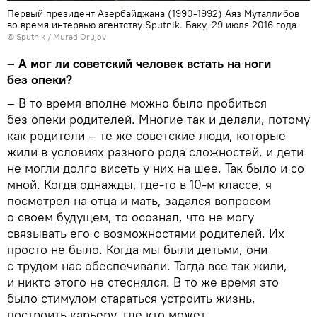
Первый президент Азербайджана (1990-1992) Аяз Муталлибов
во время интервью агентству Sputnik. Баку, 29 июля 2016 года
© Sputnik / Murad Orujov
– А мог ли советский человек встать на ноги
без опеки?
– В то время вполне можно было пробиться
без опеки родителей. Многие так и делали, потому
как родители – те же советские люди, которые
жили в условиях разного рода сложностей, и дети
не могли долго висеть у них на шее. Так было и со
мной. Когда однажды, где-то в 10-м классе, я
посмотрел на отца и мать, задался вопросом
о своем будущем, то осознал, что не могу
связывать его с возможностями родителей. Их
просто не было. Когда мы были детьми, они
с трудом нас обеспечивали. Тогда все так жили,
и никто этого не стеснялся. В то же время это
было стимулом стараться устроить жизнь,
построить карьеру, где кто может.