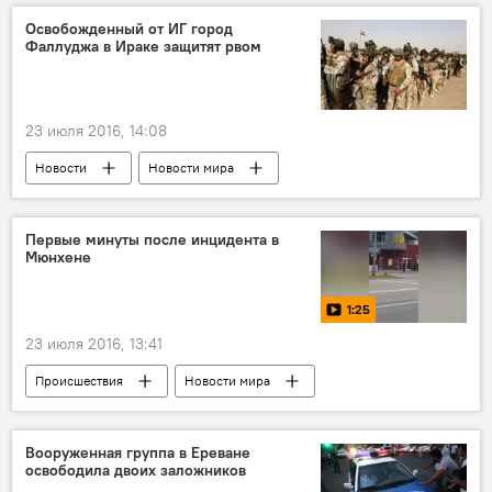
Баку
Азад Рагимов
FIG
Освобожденный от ИГ город
Фаллуджа в Ираке защитят рвом
AGF
Федерация гимнастики Азербайджана
Кубок мира по художественной гимнастике в Баку
Гимнастика
Сореванования
23 июля 2016, 14:08
Новости
Новости мира
Первые минуты после инцидента в
Мюнхене
1:25
23 июля 2016, 13:41
Происшествия
Новости мира
МУЛЬТИМЕДИА
Видео
ЖИЗНЬ
Вооруженная группа в Ереване
освободила двоих заложников