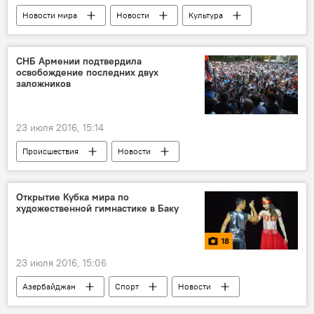
Новости мира
Новости
Культура
ЖИЗНЬ
Россия
СССР
Творчество
Дизайн
СНБ Армении подтвердила
освобождение последних двух
заложников
23 июля 2016, 15:14
Происшествия
Новости
Новости мира
ЖИЗНЬ
Открытие Кубка мира по
художественной гимнастике в Баку
18
23 июля 2016, 15:06
Азербайджан
Спорт
Новости
Фото
МУЛЬТИМЕДИА
ЖИЗНЬ