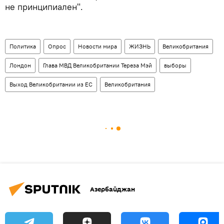
не принципиален".
Политика
Опрос
Новости мира
ЖИЗНЬ
Великобритания
Лондон
Глава МВД Великобритании Тереза Мэй
выборы
Выход Великобритании из ЕС
Великобритания
Азербайджан