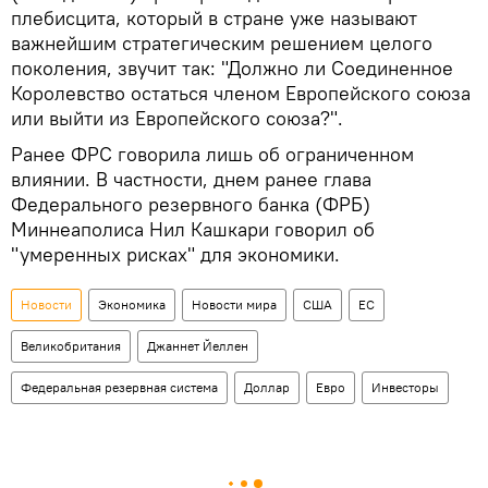
плебисцита, который в стране уже называют
важнейшим стратегическим решением целого
поколения, звучит так: "Должно ли Соединенное
Королевство остаться членом Европейского союза
или выйти из Европейского союза?".
Ранее ФРС говорила лишь об ограниченном
влиянии. В частности, днем ранее глава
Федерального резервного банка (ФРБ)
Миннеаполиса Нил Кашкари говорил об
"умеренных рисках" для экономики.
Новости
Экономика
Новости мира
США
ЕС
Великобритания
Джаннет Йеллен
Федеральная резервная система
Доллар
Евро
Инвесторы