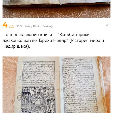
4
/12
© Sputnik / Rahim Zakiroğlu
Полное название книги — "Китаби тарихи
джаханкешан ве Тарихи Надир" (История мира и
Надир шаха).