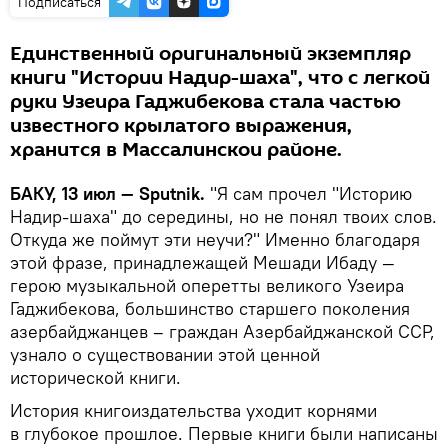
Подписаться
Единственный оригинальный экземпляр
книги "Истории Надир-шаха", что с легкой
руки Узеира Гаджибекова стала частью
известного крылатого выражения,
хранится в Массалинскои районе.
БАКУ, 13 июл — Sputnik.
"Я сам прочел "Историю
Надир-шаха" до середины, но не понял твоих слов.
Откуда же поймут эти неучи?" Именно благодаря
этой фразе, принадлежащей Мешади Ибаду —
герою музыкальной оперетты великого Узеира
Гаджибекова, большинство старшего поколения
азербайджанцев – граждан Азербайджанской ССР,
узнало о существовании этой ценной
исторической книги.
История книгоиздательства уходит корнями
в глубокое прошлое. Первые книги были написаны