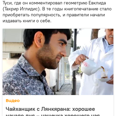
Туси, где он комментировал геометрию Евклида
(Тахрир Иглидис). В те годы книгопечатание стало
приобретать популярность, и правители начали
издавать книги о себе.
Видео
Чайханщик с Лянкярана: хорошее
начало дня – чашечка хорошего чая