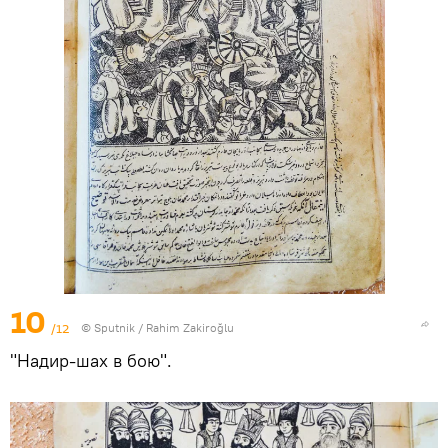
10
/12
© Sputnik / Rahim Zakiroğlu
"Надир-шах в бою".