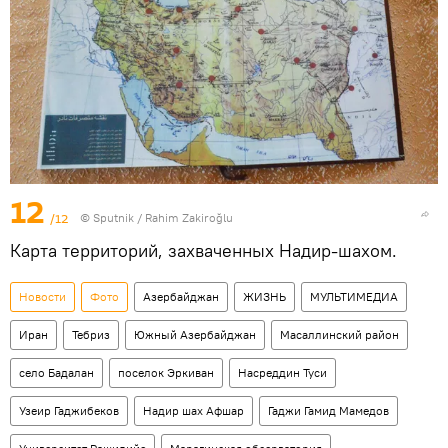
12
/12
© Sputnik / Rahim Zakiroğlu
Карта территорий, захваченных Надир-шахом.
Новости
Фото
Азербайджан
ЖИЗНЬ
МУЛЬТИМЕДИА
Иран
Тебриз
Южный Азербайджан
Масаллинский район
село Бадалан
поселок Эркиван
Насреддин Туси
Узеир Гаджибеков
Надир шах Афшар
Гаджи Гамид Мамедов