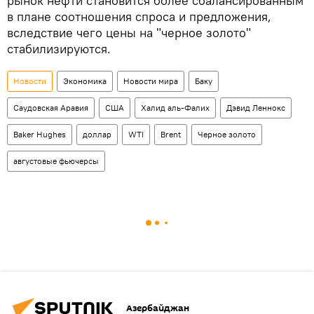
рынок нефти становится более сбалансированным
в плане соотношения спроса и предложения,
вследствие чего цены на "черное золото"
стабилизируются.
Новости
Экономика
Новости мира
Баку
Саудовская Аравия
США
Халид аль-Фалих
Дэвид Леннокс
Baker Hughes
доллар
WTI
Brent
Черное золото
августовые фьючерсы
Азербайджан