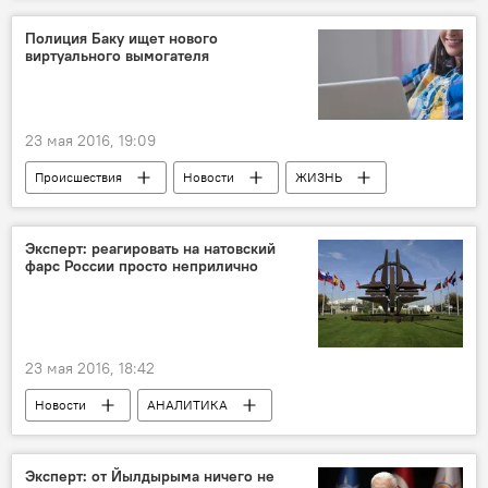
Полиция Баку ищет нового
виртуального вымогателя
23 мая 2016, 19:09
Происшествия
Новости
ЖИЗНЬ
Баку
Управление полиции Бинагадинского района
Эксперт: реагировать на натовский
фарс России просто неприлично
Шантаж
Фотографии
23 мая 2016, 18:42
Новости
АНАЛИТИКА
Новости мира
Россия
Россия
Александр Храмчихин
NATO
Эксперт: от Йылдырыма ничего не