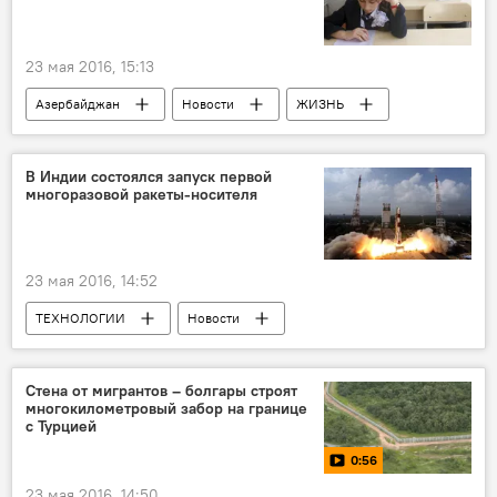
23 мая 2016, 15:13
Азербайджан
Новости
ЖИЗНЬ
В Индии состоялся запуск первой
многоразовой ракеты-носителя
23 мая 2016, 14:52
ТЕХНОЛОГИИ
Новости
Новости мира
ЖИЗНЬ
Индия
Космический центр Викрама Сарабхаи (VSSC)
Стена от мигрантов – болгары строят
многокилометровый забор на границе
Ракета-носитель
с Турцией
0:56
23 мая 2016, 14:50