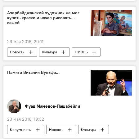
Азербайджанский художник не мог
купить краски и начал рисовать…
сажей
23 мая 2016, 20:11
Новости
Культура
ЖИЗНЬ
Газах
Наджмеддин Гусейнов
Художник
Сажа
Азербайджан
Памяти Виталия Вульфа…
Фуад Мамедов-Пашабейли
23 мая 2016, 19:32
Колумнисты
Новости
Культура
ЖИЗНЬ