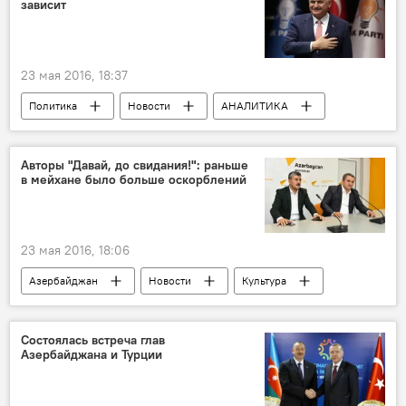
зависит
23 мая 2016, 18:37
Политика
Новости
АНАЛИТИКА
Новости мира
Турция
Ровшан Ибрагимов
Премьер-министр
Авторы "Давай, до свидания!": раньше
в мейхане было больше оскорблений
23 мая 2016, 18:06
Азербайджан
Новости
Культура
ЖИЗНЬ
Баку
Интигам Рустамов
Эхтирам Рустамов
Состоялась встреча глав
Азербайджана и Турции