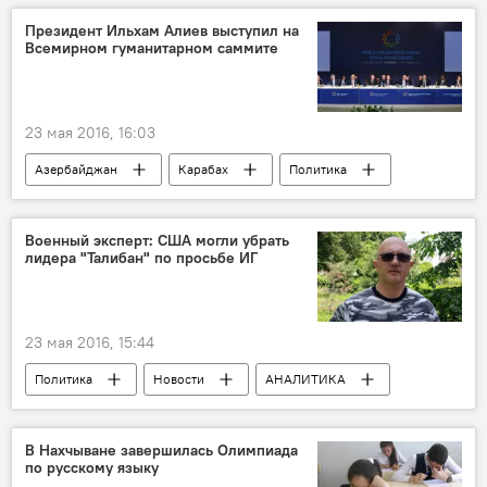
Эскалация Карабахского конфликта
Президент Ильхам Алиев выступил на
Всемирном гуманитарном саммите
23 мая 2016, 16:03
Азербайджан
Карабах
Политика
Новости
Новости мира
Турция
Стамбул
Всемирный гуманитарный саммит
Военный эксперт: США могли убрать
лидера "Талибан" по просьбе ИГ
Эскалация Карабахского конфликта
23 мая 2016, 15:44
Политика
Новости
АНАЛИТИКА
Новости мира
Афганистан
Евгений Михайлов
Талибан
В Нахчыване завершилась Олимпиада
по русскому языку