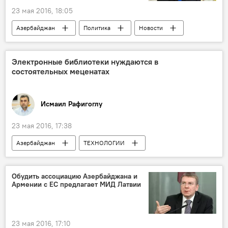
23 мая 2016, 18:05
Азербайджан
Политика
Новости
Турция
Стамбул
Сотрудничество
Встреча
Электронные библиотеки нуждаются в
состоятельных меценатах
Исмаил Рафигоглу
23 мая 2016, 17:38
Азербайджан
ТЕХНОЛОГИИ
Колумнисты
Новости
Культура
ЖИЗНЬ
Электронные книги
Обудить ассоциацию Азербайджана и
Армении с ЕС предлагает МИД Латвии
23 мая 2016, 17:10