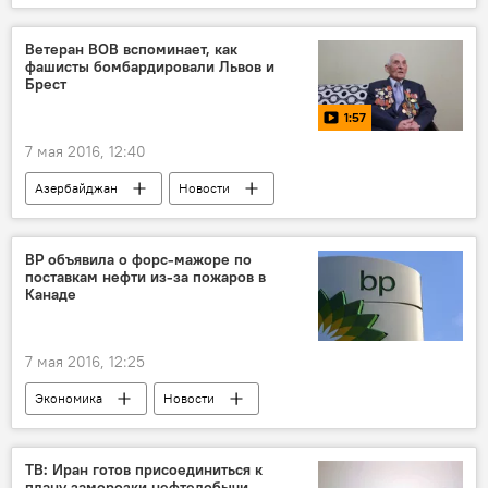
Новости мира
ЖИЗНЬ
Ветеран ВОВ вспоминает, как
фашисты бомбардировали Львов и
Брест
1:57
7 мая 2016, 12:40
Азербайджан
Новости
МУЛЬТИМЕДИА
Видео
События и даты
BP объявила о форс-мажоре по
поставкам нефти из-за пожаров в
Годовщина Великой Победы
Канаде
7 мая 2016, 12:25
Экономика
Новости
Новости мира
ТВ: Иран готов присоединиться к
плану заморозки нефтедобычи