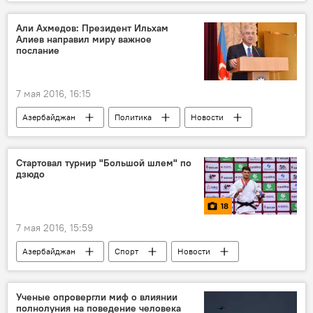
Годовщина Великой Победы
Али Ахмедов: Президент Ильхам
Алиев направил миру важное
послание
7 мая 2016, 16:15
Азербайджан
Политика
Новости
Стартовал турнир "Большой шлем" по
дзюдо
18
7 мая 2016, 15:59
Азербайджан
Спорт
Новости
Фото
МУЛЬТИМЕДИА
ЖИЗНЬ
Баку
Дзюдо
Турнир
Ученые опровергли миф о влиянии
полнолуния на поведение человека