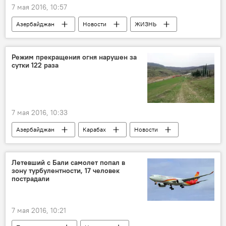
7 мая 2016, 10:57
Азербайджан
Новости
ЖИЗНЬ
Бессмертный полк Баку 2017
Новости движения Бессмертный полк
Режим прекращения огня нарушен за
сутки 122 раза
Годовщина Великой Победы
7 мая 2016, 10:33
Азербайджан
Карабах
Новости
Летевший с Бали самолет попал в
зону турбулентности, 17 человек
пострадали
7 мая 2016, 10:21