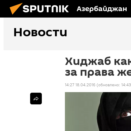
Азербайджан
Новости
Хиджаб ка
за права 
14:27 18.04.2016
(обновлено:
14:43