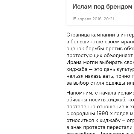
Ислам под брендом 
15 апреля 2016, 20:21
Страница кампании в интер
в большинстве своем иран
оценок борьбы против обя
протестующих объединяет
Ирана могли выбирать сво
хиджаба — это дань культу
нельзя наказывать, точно т
за выбор стиля одежды ил
Напомним, с начала ислам
обязаны носить хиджаб, ко
постепенно отношение к х
с середины 1990-х годов 
относиться к хиджабу – о
в знак протеста перестали
автомобиля. Непокорных а