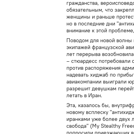
гражданства, вероисповед
обязательным, что закреп
женщины и раньше протест
но в последние дни "анти
внимание к этой проблеме
Поводом для новой волны 
экипажей французской авиа
лет перерыва возобновила
– стюардесс потребовали с
против распоряжения адм
надевать хиджаб по прибыт
авиакомпании выиграли юри
разрешит девушкам перейт
летать в Иран.
Эта, казалось бы, внутриф
новому всплеску "антихид
иранками уже более двух л
свобода" (My Stealthy Fre
попросили приезжающих в