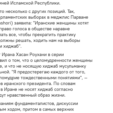
мней Исламской Республики.
о несколько с других позиций. Так,
арламентских выборах в меджлис Парване
shori) заявила: "Иранские женщины хотят
право голоса в обществе наравне
ать все, чтобы прекратить практику
олжны решать, ходить нам на выборы
и хиджаб".
 Ирана Хасан Роухани в серии
явил о том, что о целомудренности женщины
е, и что не носящую хиджаб мусульманку
ьной. "Я предостерегаю каждого от того,
еломудрие тождественными понятиями", —
ов иранского президента. По словам
в Иране не носят хиджаб согласно
дут нравственный образ жизни.
ланиям фундаменталистов, дискуссии
ным ходом, притом в самых верхних