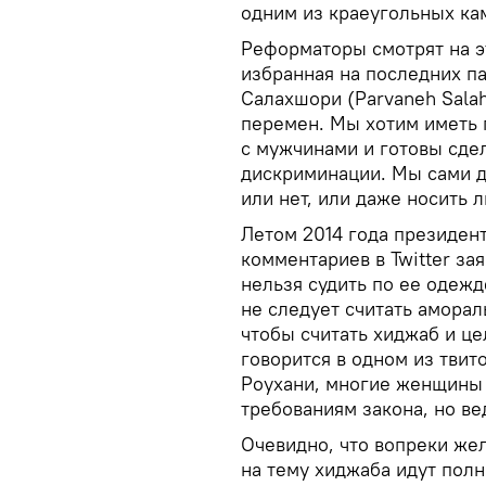
одним из краеугольных ка
Реформаторы смотрят на эт
избранная на последних п
Салахшори (Parvaneh Salah
перемен. Мы хотим иметь 
с мужчинами и готовы сдел
дискриминации. Мы сами д
или нет, или даже носить л
Летом 2014 года президент
комментариев в Twitter за
нельзя судить по ее одежд
не следует считать аморал
чтобы считать хиджаб и ц
говорится в одном из твит
Роухани, многие женщины 
требованиям закона, но ве
Очевидно, что вопреки же
на тему хиджаба идут пол