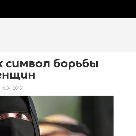
к символ борьбы
женщин
 18.04.2016
)