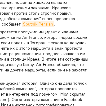
ования, ношение хиджаба является
лено иранскими законами. Иранские
овали против столь строгих правил,
хиджабская кампания" вновь привлекла
, сообщает
Sputnik Persian
.
протеста послужил инцидент с членами
компании Air France, которая через восемь
 свои полеты в Тегеран. Несколько девушек
нять их с этого маршрута в знак протеста
инистрации компании, предписывавшего им
ии в столицу Ирана. В итоге эти сотрудницы
дическую битву. Air France объявила, что
и на другие маршруты, если они не захотят
ранцузская история. Однако она дала толчок
жабской кампании", которая проводится
ет в интернете под лозунгом "Моя скрытая
edom). Организаторы кампании в Facebook
 Иран иностранок фотографироваться