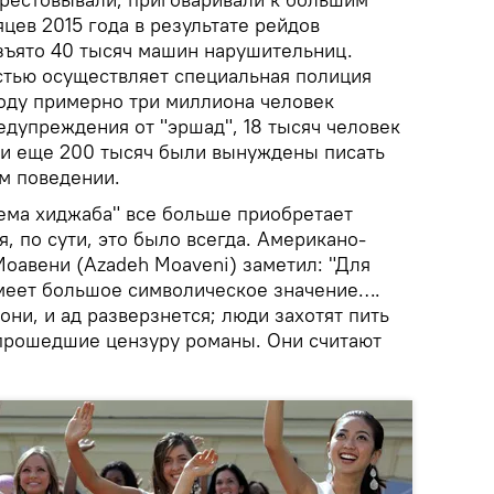
яцев 2015 года в результате рейдов
ъято 40 тысяч машин нарушительниц.
стью осуществляет специальная полиция
году примерно три миллиона человек
дупреждения от "эршад", 18 тысяч человек
 и еще 200 тысяч были вынуждены писать
м поведении.
ема хиджаба" все больше приобретает
я, по сути, это было всегда. Американо-
Моавени (Azadeh Moaveni) заметил: "Для
меет большое символическое значение….
ни, и ад разверзнется; люди захотят пить
е прошедшие цензуру романы. Они считают