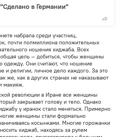
"Сделано в Германии"
нете набрала среди участниц,
ок, почти полмиллиона положительных
зательного ношения хиджаба. Всех
 общая цель — добиться, чтобы женщины
ю одежду. Они считают, что ношение
ре и религии, личное дело каждого. За это
ак же, как в других странах не наказывают
и макияж.
ской революции в Иране все женщины
торый закрывает голову и тело. Однако
иджабу у иранок стало меняться. Примерно
многие женщины стали формально
граничиваясь косынками. Многие горожанки
 носить хиджаб, находясь за рулем
рестовывали, приговаривали к большим