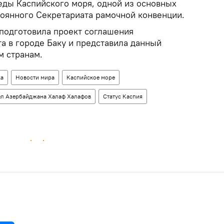
ды Каспийского моря, одной из основных
тоянного Секретариата рамочной конвенции.
подготовила проект соглашения
а в городе Баку и представила данный
м странам.
ка
Новости мира
Каспийское море
ел Азербайджана Халаф Халафов
Статус Каспия