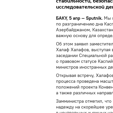
стабильности, безопас
исследовательской де
БАКУ, 5 апр — Sputnik.
Мы п
по разграничению дна Кас
Азербайджаном, Казахстано
важную основу для опреде
Об этом заявил заместите
Халаф Халафов, выступая в
заседании Специальной ра
о правовом статусе Каспий
министров иностранных де
Открывая встречу, Халафов
процесса проведена масшт
положений проекта Конвен
а также различных направ
Замминистра отметил, что
надежду на скорейшее уре
в центральных и южных ча