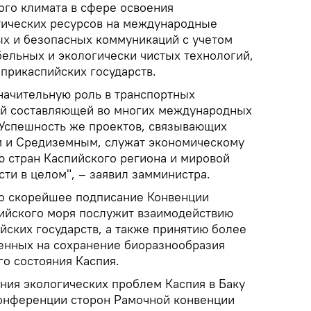
го климата в сфере освоения
тических ресурсов на международные
х и безопасных коммуникаций с учетом
ельных и экологически чистых технологий,
прикаспийских государств.
значительную роль в транспортных
ой составляющей во многих международных
 Успешность же проектов, связывающих
м и Средиземным, служат экономическому
ю стран Каспийского региона и мировой
ти в целом", – заявил замминистра.
то скорейшее подписание Конвенции
пийского моря послужит взаимодействию
йских государств, а также принятию более
енных на сохранение биоразнообразия
го состояния Каспия.
ения экологических проблем Каспия в Баку
онференции сторон Рамочной конвенции