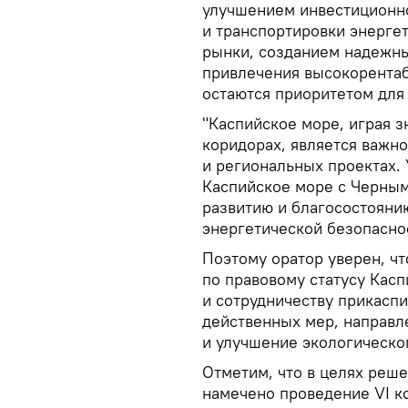
улучшением инвестиционно
и транспортировки энерге
рынки, созданием надежны
привлечения высокорентаб
остаются приоритетом для 
"Каспийское море, играя 
коридорах, является важн
и региональных проектах.
Каспийское море с Черны
развитию и благосостояни
энергетической безопаснос
Поэтому оратор уверен, ч
по правовому статусу Кас
и сотрудничеству прикаспи
действенных мер, направл
и улучшение экологическо
Отметим, что в целях реш
намечено проведение VI к