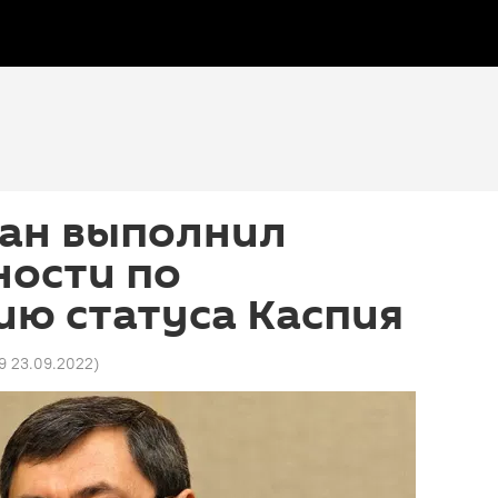
ан выполнил
ности по
ию статуса Каспия
9 23.09.2022
)