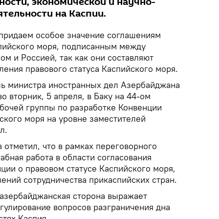
ности, экономической и научно-
ятельности на Каспии.
ридаем особое значение соглашениям
пийского моря, подписанным между
м и Россией, так как они составляют
ления правового статуса Каспийского моря.
ль министра иностранных дел Азербайджана
о вторник, 5 апреля, в Баку на 44-ом
бочей группы по разработке Конвенции
ского моря на уровне заместителей
л.
 отметил, что в рамках переговорного
абная работа в области согласования
ции о правовом статусе Каспийского моря,
лений сотрудничества прикаспийских стран.
 азербайджанская сторона выражает
гулирование вопросов разграничения дна
стях Каспия.