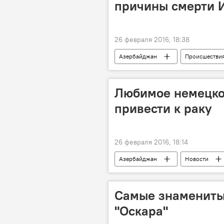
причины смерти 
26 февраля 2016, 18:38
Азербайджан
Происшестви
Ильхама Гулиева
Управлени
Любимое немецко
привести к раку
26 февраля 2016, 18:14
Азербайджан
Новости
Германия
Пиво
Он
Самые знамениты
"Оскара"