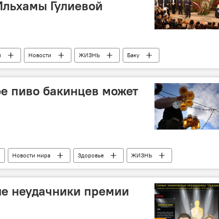
Ильхамы Гулиевой
я
Новости
ЖИЗНЬ
Баку
е судебно-медицинской экспертизы
Отравление
е пиво бакинцев может
Новости мира
Здоровье
ЖИЗНЬ
кология
Рак
е неудачники премии