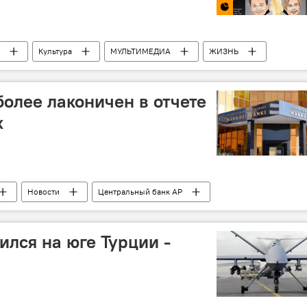
Культура
МУЛЬТИМЕДИА
ЖИЗНЬ
более лаконичен в отчете
х
Новости
Центральный банк АР
Спрос
ился на юге Турции -