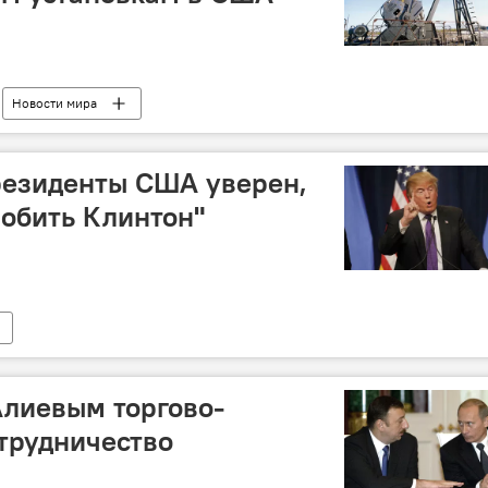
Новости мира
резиденты США уверен,
побить Клинтон"
Алиевым торгово-
трудничество