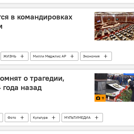
айона
Шантаж
Интим
Школьная любовь
ся в командировках
м
ЖИЗНЬ
Милли Меджлис АР
Экономия
мнят о трагедии,
 года назад
11
Фото
Культура
МУЛЬТИМЕДИА
жалы
Ходжалинский геноцид