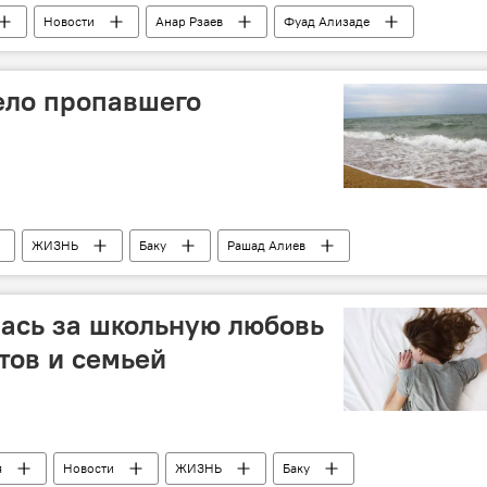
Новости
Анар Рзаев
Фуад Ализаде
ба
Кард ульхасан
Сукук
ело пропавшего
ЖИЗНЬ
Баку
Рашад Алиев
ась за школьную любовь
тов и семьей
я
Новости
ЖИЗНЬ
Баку