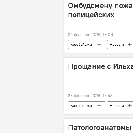
Омбудсмену пожа
полицейских
26 февраля 2016, 19:08
Азербайджан
Новости
Аппарат уполномоченного по правам
Главное управление государственн
Прощание с Ильх
Нарушение прав
26 февраля 2016, 18:58
Азербайджан
Новости
ЖИЗНЬ
Баку
Ильх
Патологоанатомы