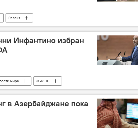
Россия
нни Инфантино избран
ФА
вости мира
ЖИЗНЬ
г в Азербайджане пока