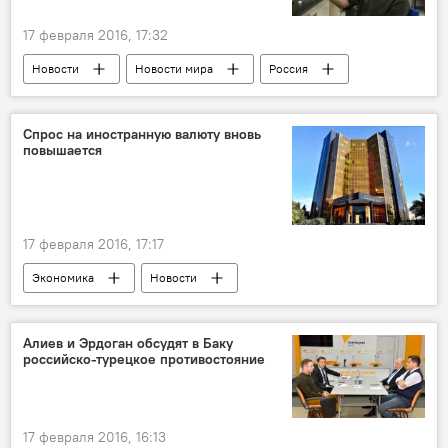
17 февраля 2016, 17:32
Новости
Новости мира
Россия
ЖИЗНЬ
Спрос на иностранную валюту вновь
повышается
17 февраля 2016, 17:17
Экономика
Новости
Центральный банк АР
Валютные торги
Аукцион
Азербайджан
Алиев и Эрдоган обсудят в Баку
российско-турецкое противостояние
17 февраля 2016, 16:13