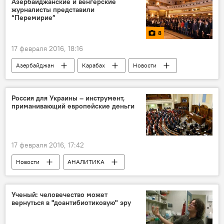
Азербайджанские и венгерские
журналисты представили
“Перемирие”
8
17 февраля 2016, 18:16
Азербайджан
Карабах
Новости
Фото
Культура
МУЛЬТИМЕДИА
ЖИЗНЬ
Баку
Ходжалы
Россия для Украины – инструмент,
приманивающий европейские деньги
Премьера
17 февраля 2016, 17:42
Новости
АНАЛИТИКА
Новости мира
Украина
Олег Кузнецов
Михаил Саакашвили
Ученый: человечество может
вернуться в "доантибиотиковую" эру
Отставка
Петр Порошенко
Арсений Яценюк