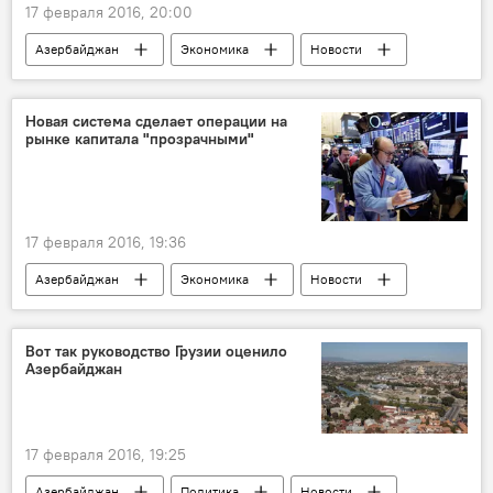
17 февраля 2016, 20:00
Азербайджан
Экономика
Новости
ЖИЗНЬ
Баку
Эльнур Гурбанов
Снос
Временное жилье
Новая система сделает операции на
рынке капитала "прозрачными"
Камышовые дома
17 февраля 2016, 19:36
Азербайджан
Экономика
Новости
Государственный комитет по ценным бумагам АР
Торговля
Вот так руководство Грузии оценило
Азербайджан
17 февраля 2016, 19:25
Азербайджан
Политика
Новости