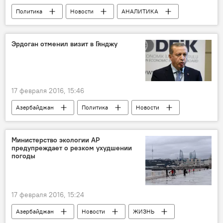
Политика
Новости
АНАЛИТИКА
Новости мира
Баку
Фикрет Садыхов
Эльхан Шахиноглу
Эрдоган отменил визит в Гянджу
Станислав Притчин
Сирия
Конфликт
17 февраля 2016, 15:46
Азербайджан
Политика
Новости
ЖИЗНЬ
Баку
Гянджа
Реджеп Тайип Эрдоган
Заседание
Министерство экологии АР
предупреждает о резком ухудшении
Стратегическое сотрудничество
погоды
17 февраля 2016, 15:24
Азербайджан
Новости
ЖИЗНЬ