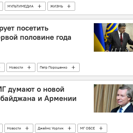
МУЛЬТИМЕДИА
ЖИЗНЬ
ащиты населения АР
Нерабочие дни
Праздники
ует посетить
рвой половине года
Новости
Петр Порошенко
Г думают о новой
рбайджана и Армении
Новости
Джеймс Уорлик
МГ ОБСЕ