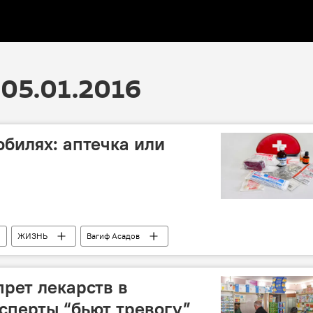
05.01.2016
обилях: аптечка или
ЖИЗНЬ
Вагиф Асадов
Баку
Аптечка
Автовладельцы
прет лекарств в
сперты “бьют тревогу”