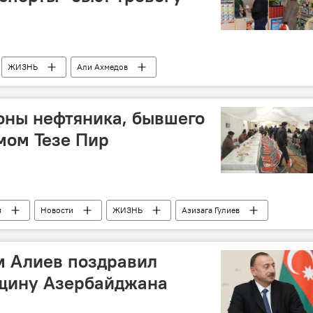
ЖИЗНЬ
Али Ахмедов
Лекарства
Аптеки
оны нефтяника, бывшего
мом Тезе Пир
я
Новости
ЖИЗНЬ
Азизага Гулиев
ик
м Алиев поздравил
щину Азербайджана