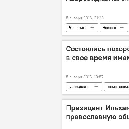
5 января 2016, 21:26
Экономика
Новости
Министерство здравоохранения
Состоялись похор
в свое время има
5 января 2016, 19:57
Азербайджан
Происшестви
Гюнешли
Погибший нефтян
Президент Ильха
православную об