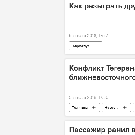
Как разыграть др
5 января 2016, 17:57
Видеоклуб
Конфликт Тегерана
ближневосточного
5 января 2016, 17:50
Политика
Новости
Иран
Политолог Фикрет Са
Пассажир ранил в