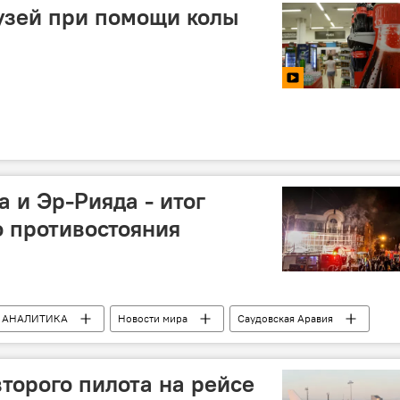
узей при помощи колы
 и Эр-Рияда - итог
 противостояния
АНАЛИТИКА
Новости мира
Саудовская Аравия
дыхов
Алексей Синицын
Казнь проповедника
торого пилота на рейсе