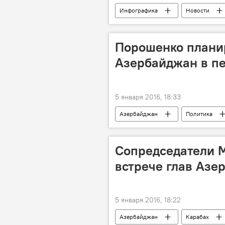
Инфографика
Новости
Министерство труда и социальной з
Азербайджан
Порошенко планир
Азербайджан в пе
5 января 2016, 18:33
Азербайджан
Политика
Сопредседатели М
встрече глав Азе
5 января 2016, 18:22
Азербайджан
Карабах