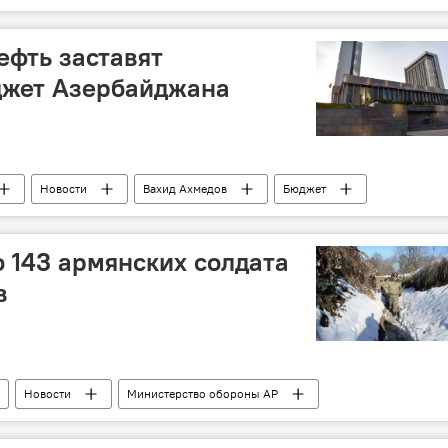
ефть заставят
джет Азербайджана
Новости
Вахид Ахмедов
Бюджет
ан
о 143 армянских солдата
в
Новости
Министерство обороны АР
я