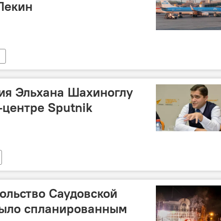
Пекин
ия Эльхана Шахиноглу
-центре Sputnik
ольство Саудовской
было спланированным