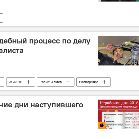
удебный процесс по делу
алиста
ЖИЗНЬ
Расим Алиев
Нападение
чие дни наступившего