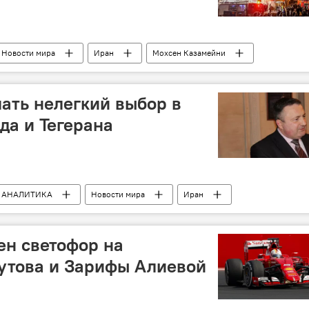
Новости мира
Иран
Мохсен Казамейни
лать нелегкий выбор в
да и Тегерана
АНАЛИТИКА
Новости мира
Иран
др Перенджиев
Казнь проповедника
ен светофор на
утова и Зарифы Алиевой