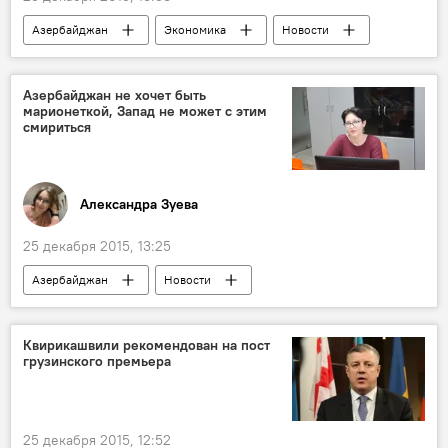
Азербайджан
Экономика
Новости
Баку
Министерство налогов
Департамент
Азербайджан не хочет быть
марионеткой, Запад не может с этим
смириться
Александра Зуева
25 декабря 2015, 13:25
Азербайджан
Новости
АНАЛИТИКА
Колумнисты
Санкции
Квирикашвили рекомендован на пост
грузинского премьера
25 декабря 2015, 12:52