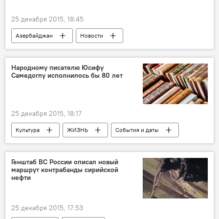
25 декабря 2015, 18:45
Азербайджан
Новости
Народному писателю Юсифу
Самедоглу исполнилось бы 80 лет
25 декабря 2015, 18:17
Культура
ЖИЗНЬ
События и даты
Юсиф Самедоглу
Писатель
Сценарист
Генштаб ВС России описал новый
маршрут контрабанды сирийской
нефти
25 декабря 2015, 17:53