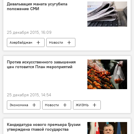
Девальвация маната усугубила
положение СМИ
25 декабря 2015, 16:09
Азербайджан
Новости
Против искусственного завышения
цен готовится План мероприятий
25 декабря 2015, 14:54
Экономика
Новости
ЖИЗНЬ
Генеральная прокуратура
Министерство экономики и промышленности Азербайджана
Кандидатура нового премьера Грузии
утверждена главой государства
Цены
Потребительский рынок