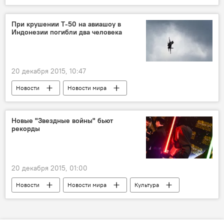
При крушении Т-50 на авиашоу в
Индонезии погибли два человека
20 декабря 2015, 10:47
Новости
Новости мира
Индонезия
Джокьярта
Ява
ВВС Индонезии
авиакатастрофа
Новые "Звездные войны" бьют
рекорды
20 декабря 2015, 01:00
Новости
Новости мира
Культура
ЖИЗНЬ