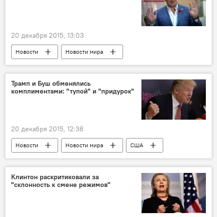
20 декабря 2015, 13:03
Новости
Новости мира
Трамп и Буш обменялись
комплиментами: "тупой" и "придурок"
20 декабря 2015, 12:38
Новости
Новости мира
США
Джеб Буш
Дональд Трамп
выборы президента США
выборы в США
Клинтон раскритиковали за
"склонность к смене режимов"