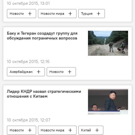
10 октября 2015, 13:01
Новости
Новости мира
Турция
Анкара
РПК
Теракты
Взрывы
Железнодорожный вокзал
Баку и Тегеран создадут группу для
обсуждения пограничных вопросов
10 октября 2015, 12:16
Азербайджан
Новости
Новости мира
Иран
Министр связи и информационных технологий Ирана Махмуд Ваези
Лидер КНДР назвал стратегическими
отношения с Китаем
Министр экономики и промышленности Азербайджана Шаин Мустафаев
Создание рабочей группы
Баку
Соглашение
Тегеран
Граница
10 октября 2015, 12:07
Транспортный коридор "Север-Юг"
Новости
Новости мира
Китай