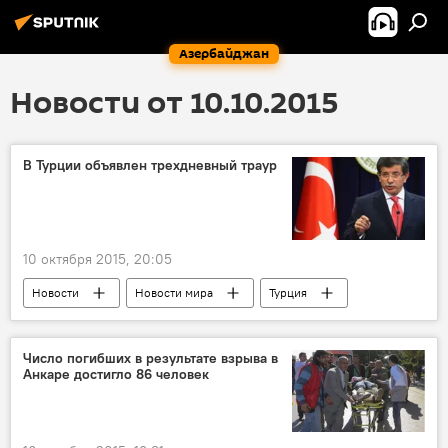
Азербайджан
Новости от 10.10.2015
В Турции объявлен трехдневный траур
10 октября 2015, 20:05
Новости
Новости мира
Турция
Анкара
Премьер-министр Ахмет Давутоглу
Трехдневный траур
Теракт
Число погибших в результате взрыва в
Анкаре достигло 86 человек
Правительство
Целостность
Удар по демократии