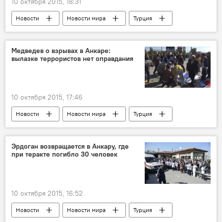
10 октября 2015, 18:31
Новости
Новости мира
Турция
Анкара
МВД
Теракт
Погибшие
Раненные
Полиция
Медведев о взрывах в Анкаре:
вылазке террористов нет оправдания
Террористы
Смертники
10 октября 2015, 17:46
Новости
Новости мира
Турция
Россия
Премьер-министр Ахмет Давутоглу
Премьер-министр России Дмитрий Медведев
Эрдоган возвращается в Анкару, где
при теракте погибло 30 человек
Теракт
Взаимодействие
Противодействие терроризму
Насилие
Соблезнование
10 октября 2015, 16:52
Новости
Новости мира
Турция