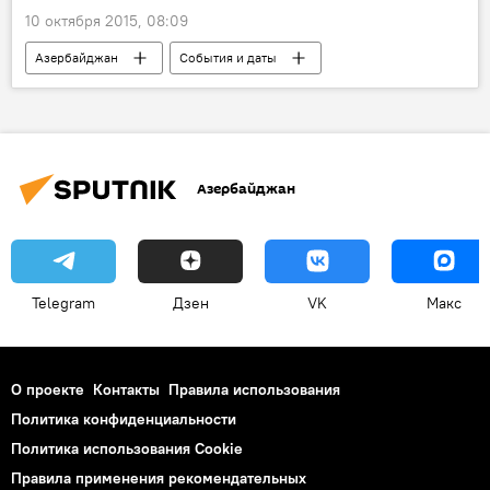
10 октября 2015, 08:09
Азербайджан
События и даты
Аида Имангулиева
Институт народов Ближнего и Среднего Востока Академии наук Азербайджана
Годовщина рождения
Запад
Азербайджан
Восток
Роль
Арабист
Ученый
Telegram
Дзен
VK
Макс
О проекте
Контакты
Правила использования
Политика конфиденциальности
Политика использования Cookie
Правила применения рекомендательных