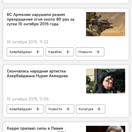
КНДР
Ким Чен Ын
Трудовая партия Кореи
70-летний юбилей
ВС Армении нарушили режим
прекращения огня около 80 раз за
Стратегические отношения
сутки 10 октября 2015 года
Традиции дружбы
Ядерная программа КНДР
10 октября 2015, 11:22
Азербайджан
Карабах
Новости
Армения
Министерство обороны Азербайджана
Скончалась народная артистка
Азербайджана Нурия Ахмедова
Нарушение режима прекращения огня
Обстрел
ВС Армении
Оккупация
ВС Азербайджана
10 октября 2015, 11:06
Азербайджан
Новости
Культура
ЖИЗНЬ
Народная артистка Азербайджана Нурия Ахмедова
Керри призвал силы в Ливии