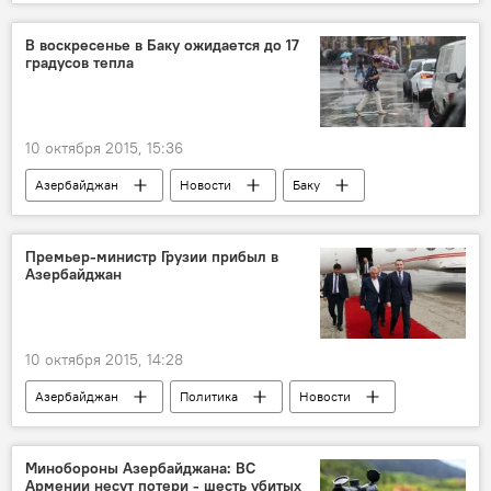
Анкара
Премьер-министр Ахмет Давутоглу
Теракт
Воззвращение
В воскресенье в Баку ожидается до 17
градусов тепла
Заседание совета безопасности
10 октября 2015, 15:36
Азербайджан
Новости
Баку
Бюро гидрометеорологических прогнозов Национального департамента гидрометеорологии Минэкологии и природных ресурсов Азербайджана
Дожди
Пасмурно
Грозы
Премьер-министр Грузии прибыл в
Азербайджан
Температура
10 октября 2015, 14:28
Азербайджан
Политика
Новости
Грузия
Премьер-министр Грузии Ираклий Гарибашвили
Минобороны Азербайджана: ВС
Армении несут потери - шесть убитых