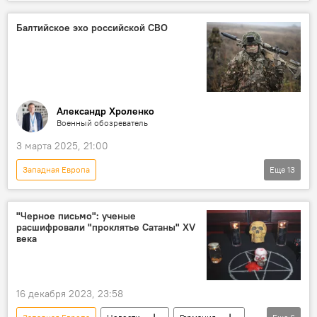
Португалия
Блэкаут
Ущерб
Энергоснабжение
АЭС
ЕС
Балтийское эхо российской СВО
кибератака
Общество
Александр Хроленко
Военный обозреватель
3 марта 2025, 21:00
Западная Европа
Еще
13
Спецоперация России по защите Донбасса
Россия
СВО
Украина
"Черное письмо": ученые
расшифровали "проклятье Сатаны" XV
Франция
Великобритания
ВСУ
века
Прибалтика
Балтийское море
США
НАТО
Польша
16 декабря 2023, 23:58
Еврокомиссия