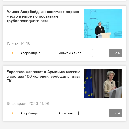
Еврокомиссия
Алиев: Азербайджан занимает первое
место в мире по поставкам
трубопроводного газа
19 мая, 14:48
ЕК
Азербайджан
Ильхам Алиев
Еще
6
Газ
Южный газовый коридор
Европа
ЕС
Баку
Евросоюз направит в Армению миссию
в составе 100 человек, сообщила глава
Поставки газа
ЕК
18 февраля 2023, 11:06
ЕК
Азербайджан
Армения
Еще
4
Урсула фон дер Ляйен
граница