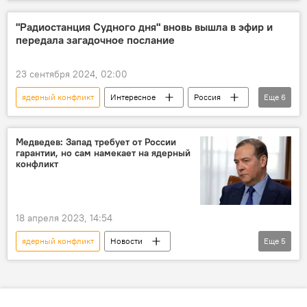
Азербайджан
Баку
Саммит
религиозные лидеры
патриарх Кирилл
"Радиостанция Судного дня" вновь вышла в эфир и
передала загадочное послание
Русская православная церковь
Изменения климата
Обращение
23 сентября 2024, 02:00
ядерный конфликт
Интересное
Россия
Еще
6
Радио
радиостанция
сигнал
Послание
ядерный удар
Медведев: Запад требует от России
гарантии, но сам намекает на ядерный
массовая гибель
конфликт
18 апреля 2023, 14:54
ядерный конфликт
Новости
Еще
5
Дмитрий Медведев
Запад
требование
Россия
гарантии