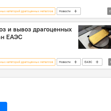
ьных категорий драгоценных металлов
Новости
Китай
Запад
Экономика
металл
кции
Зависимость
ВПК
Вооружение
оз и вывоз драгоценных
ан ЕАЭС
ьных категорий драгоценных металлов
Новости
ЕАЭС
я
драгметаллы
импорт
экспорт
сырьевые товары
Экономика