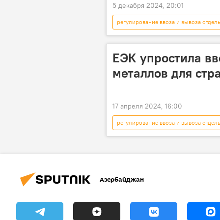
5 декабря 2024, 20:01
регулирование ввоза и вывоза отдел
Новости мира
США
Россия
Запад
Сан
ЕЭК упростила вв
металлов для стр
17 апреля 2024, 16:00
регулирование ввоза и вывоза отдел
Евразийская экономическая комисси
упрощение
Изменения
Азербайджан