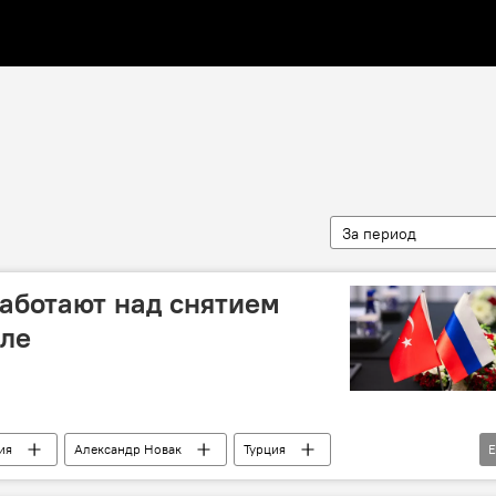
За период
работают над снятием
вле
ия
Александр Новак
Турция
ичество
Торговля
Туризм
Энергетика