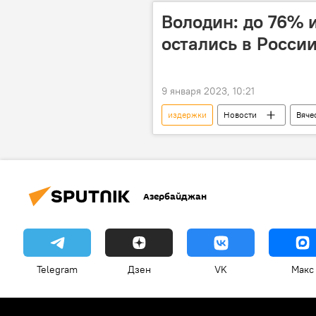
Инвестиции
Логистика
Володин: до 76% 
Политика
Новости мира
остались в Росси
9 января 2023, 10:21
издержки
Новости
Вяче
Азербайджан
Telegram
Дзен
VK
Макс