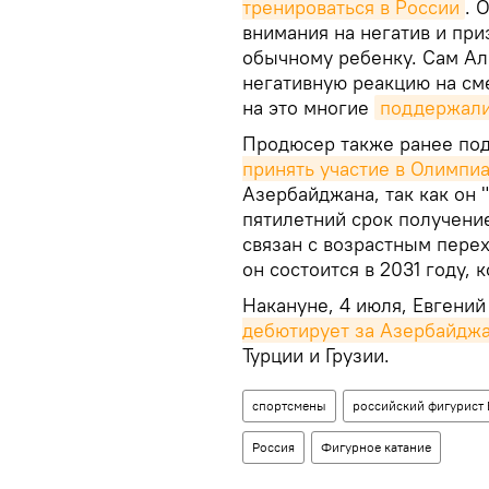
тренироваться в России
. 
внимания на негатив и при
обычному ребенку. Сам Ал
негативную реакцию на см
на это многие
поддержал
Продюсер также ранее под
принять участие в Олимпи
Азербайджана, так как он 
пятилетний срок получени
связан с возрастным пере
он состоится в 2031 году, 
Накануне, 4 июля, Евгени
дебютирует за Азербайдж
Турции и Грузии.
спортсмены
российский фигурист
Россия
Фигурное катание