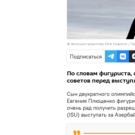
© Фотохост-агентство РИА Новости
/
Пе
Подписаться
По словам фигуриста, 
советов перед выступ
Сын двукратного олимпийс
Евгения Плющенко фигурис
очень рад получить разр
(ISU) выступать за Азерба