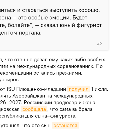
виться и стараться выступить хорошо.
ена — это особые эмоции. Будет
е, болейте'', — сказал юный фигурист
дентом портала.
, что отец не давал ему каких-либо особых
ями на международных соревнованиях. По
рекомендации остались прежними,
урниров.
 от ISU Плющенко-младший
получил
1 июля.
влять Азербайджан на международных
026–2027. Российский продюсер и жена
дковская
сообщала
, что сама выбрала
еспублики для сына–фигуриста.
уточнял, что его сын
останется 