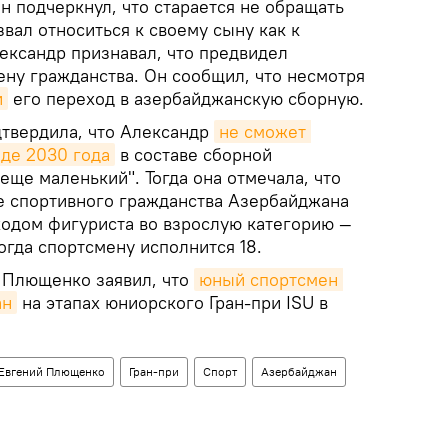
Он подчеркнул, что старается не обращать
звал относиться к своему сыну как к
ександр признавал, что предвидел
ену гражданства. Он сообщил, что несмотря
и
его переход в азербайджанскую сборную.
твердила, что Александр
не сможет 
аде 2030 года
в составе сборной
"еще маленький". Тогда она отмечала, что
е спортивного гражданства Азербайджана
ходом фигуриста во взрослую категорию —
когда спортсмену исполнится 18.
й Плющенко заявил, что
юный спортсмен 
ан
на этапах юниорского Гран-при ISU в
 Евгений Плющенко
Гран-при
Спорт
Азербайджан