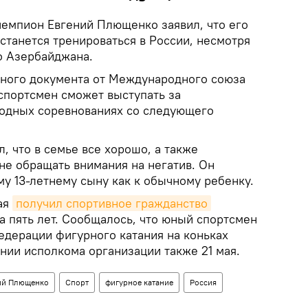
емпион Евгений Плющенко заявил, что его
станется тренироваться в России, несмотря
о Азербайджана.
ного документа от Международного союза
спортсмен сможет выступать за
одных соревнованиях со следующего
 что в семье все хорошо, а также
 не обращать внимания на негатив. Он
му 13‑летнему сыну как к обычному ребенку.
ая
получил спортивное гражданство
а пять лет. Сообщалось, что юный спортсмен
едерации фигурного катания на коньках
нии исполкома организации также 21 мая.
ний Плющенко
Спорт
фигурное катание
Россия