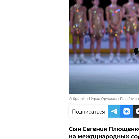
© Sputnik / Мурад Оруджев
/
Перейти в
Подписаться
Сын Евгения Плющенк
на международных сор