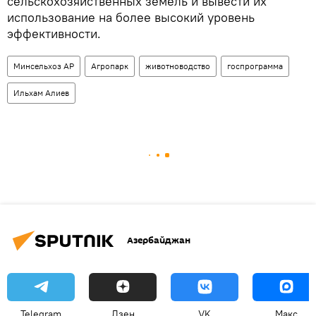
сельскохозяйственных земель и вывести их
использование на более высокий уровень
эффективности.
Минсельхоз АР
Агропарк
животноводство
госпрограмма
Ильхам Алиев
Азербайджан
Telegram
Дзен
VK
Макс