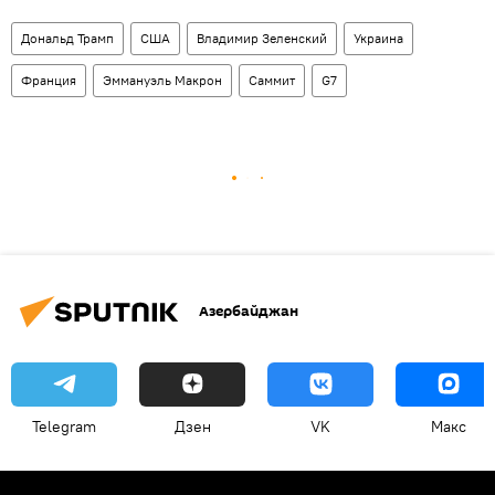
Дональд Трамп
США
Владимир Зеленский
Украина
Франция
Эммануэль Макрон
Саммит
G7
Азербайджан
Telegram
Дзен
VK
Макс