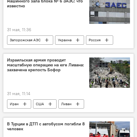
машинного зала блока № 6 ЗАЭС: что
известно
31 мая, 11:36
Запорожская АЭС
Украина
Россия
Израильская армия проводит
масштабную операцию на юге Ливана:
захвачена крепость Бофор
31 мая, 11:14
Иран
США
Ливан
Израиль
В Турции в ДТП с автобусом погибли 8
человек