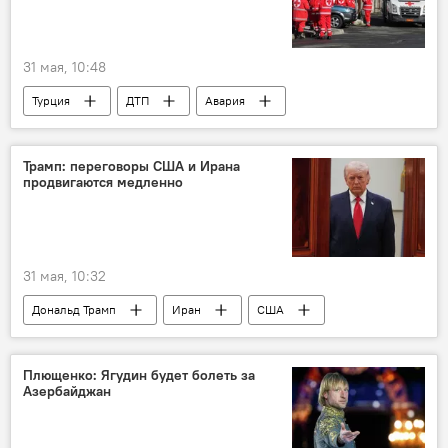
31 мая, 10:48
Турция
ДТП
Авария
Трамп: переговоры США и Ирана
продвигаются медленно
31 мая, 10:32
Дональд Трамп
Иран
США
Плющенко: Ягудин будет болеть за
Азербайджан